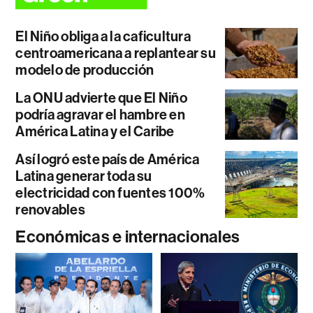
El Niño obliga a la caficultura
centroamericana a replantear su
modelo de producción
La ONU advierte que El Niño
podría agravar el hambre en
América Latina y el Caribe
Así logró este país de América
Latina generar toda su
electricidad con fuentes 100%
renovables
Económicas e internacionales