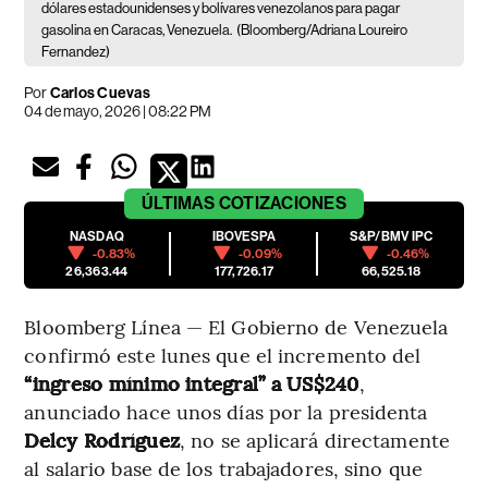
dólares estadounidenses y bolívares venezolanos para pagar
gasolina en Caracas, Venezuela.
(Bloomberg/Adriana Loureiro
Fernandez)
Por
Carlos Cuevas
04 de mayo, 2026 | 08:22 PM
ÚLTIMAS
COTIZACIONES
NASDAQ
IBOVESPA
S&P/BMV IPC
-0.83%
-0.09%
-0.46%
26,363.44
177,726.17
66,525.18
Bloomberg Línea — El Gobierno de Venezuela
confirmó este lunes que el incremento del
“ingreso mínimo integral” a US$240
,
anunciado hace unos días por la presidenta
Delcy Rodríguez
, no se aplicará directamente
al salario base de los trabajadores, sino que