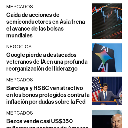
MERCADOS
Caída de acciones de
semiconductores en Asia frena
el avance de las bolsas
mundiales
NEGOCIOS
Google pierde a destacados
veteranos de IA en una profunda
reorganización del liderazgo
MERCADOS
Barclays y HSBC ven atractivo
en los bonos protegidos contra la
inflación por dudas sobre la Fed
MERCADOS
Bezos vende casi US$350
millones en acciones de Amazon