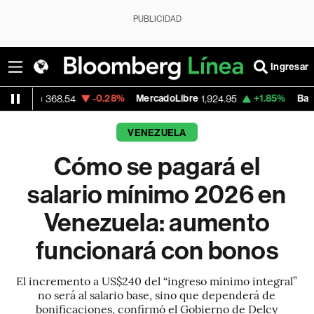
PUBLICIDAD
Ingresar
-0.28%
MercadoLibre
+1.85%
Banco de Bogota
54
1,924.95
VENEZUELA
Cómo se pagará el
salario mínimo 2026 en
Venezuela: aumento
funcionará con bonos
El incremento a US$240 del “ingreso mínimo integral”
no será al salario base, sino que dependerá de
bonificaciones, confirmó el Gobierno de Delcy