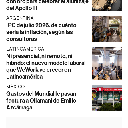
con oro para celebrar el alunizaje
del Apollo 11
ARGENTINA
IPC de julio 2026: de cuánto
sería la inflación, según las
consultoras
LATINOAMÉRICA
Ni presencial, ni remoto, ni
híbrido: el nuevo modelo laboral
que WeWork ve crecer en
Latinoamérica
MÉXICO
Gastos del Mundial le pasan
factura a Ollamani de Emilio
Azcárraga