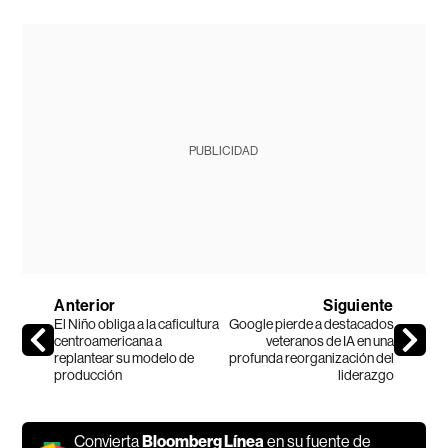
PUBLICIDAD
Anterior
Siguiente
El Niño obliga a la caficultura
Google pierde a destacados
centroamericana a
veteranos de IA en una
replantear su modelo de
profunda reorganización del
producción
liderazgo
Convierta
Bloomberg Línea
en su fuente de