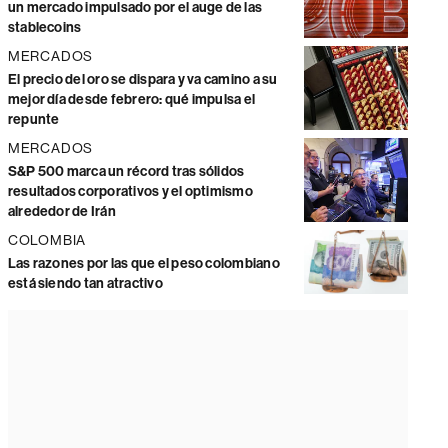
un mercado impulsado por el auge de las
stablecoins
MERCADOS
El precio del oro se dispara y va camino a su
mejor día desde febrero: qué impulsa el
repunte
MERCADOS
S&P 500 marca un récord tras sólidos
resultados corporativos y el optimismo
alrededor de Irán
COLOMBIA
Las razones por las que el peso colombiano
está siendo tan atractivo