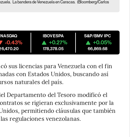
nezuela.
La bandera de Venezuela en Caracas.
(Bloomberg/Carlos
NASDAQ
IBOVESPA
S&P/BMV IPC
-0.43%
+0.27%
+0.05%
26,470.20
178,378.05
66,869.68
 sus licencias para Venezuela con el fin
cionadas con Estados Unidos, buscando así
ursos naturales del país.
del Departamento del Tesoro modificó el
ontratos se rigieran exclusivamente por la
s Unidos, permitiendo cláusulas que también
 las regulaciones venezolanas.