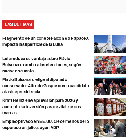
LAS ÚLTIMAS
Fragmento de un cohete Falcon 9 de SpaceX
impacta la superficie de la Luna
Lula reduce su ventaja sobre Flávio
Bolsonaro rumbo a las elecciones, según
nueva encuesta
Flávio Bolsonaro elige al diputado
conservador Alfredo Gaspar como candidato
a la vicepresidencia
Kraft Heinz eleva previsión para 2026 y
aumenta su inversión para revitalizar sus
marcas
Empleo privado en EE.UU. crece menos de lo
esperado en julio, según ADP