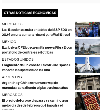
OTRAS NOTICIAS ECONÓMICAS
MERCADOS
Las 5 acciones más rentables del S&P 500 en
2026 en una semana récord para Wall Street
MÉXICO
Exclusiva: CFE busca emitir nueva Fibra E con
portafolio de centrales eléctricas
ESTADOS UNIDOS
Fragmento de un cohete Falcon 9 de SpaceX
impacta la superficie de la Luna
ARGENTINA
Argentina y China renuevan swap de
monedas: se extiende el plazo a cinco años
MERCADOS
El precio del oro se dispara y va camino a su
mejor día desde febrero: qué impulsa el