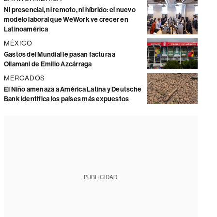
Ni presencial, ni remoto, ni híbrido: el nuevo
modelo laboral que WeWork ve crecer en
Latinoamérica
MÉXICO
Gastos del Mundial le pasan factura a
Ollamani de Emilio Azcárraga
MERCADOS
El Niño amenaza a América Latina y Deutsche
Bank identifica los países más expuestos
PUBLICIDAD