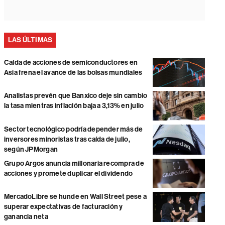
LAS ÚLTIMAS
Caída de acciones de semiconductores en
Asia frena el avance de las bolsas mundiales
Analistas prevén que Banxico deje sin cambio
la tasa mientras inflación baja a 3,13% en julio
Sector tecnológico podría depender más de
inversores minoristas tras caída de julio,
según JPMorgan
Grupo Argos anuncia millonaria recompra de
acciones y promete duplicar el dividendo
MercadoLibre se hunde en Wall Street pese a
superar expectativas de facturación y
ganancia neta