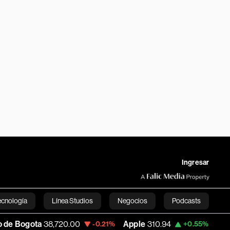
Ingresar
ecnología
Línea Studios
Negocios
Podcasts
,720.00
Apple
310.94
USD COP
3,175.95
-0.21%
+0.55%
English