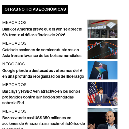
OTRAS NOTICIAS ECONÓMICAS
MERCADOS
Bank of America prevé que el yen se aprecie
6% frente al dólar a finales de 2026
MERCADOS
Caída de acciones de semiconductores en
Asia frena el avance de las bolsas mundiales
NEGOCIOS
Google pierde a destacados veteranos de IA
en una profunda reorganización del liderazgo
MERCADOS
Barclays y HSBC ven atractivo en los bonos
protegidos contra la inflación por dudas
sobre la Fed
MERCADOS
Bezos vende casi US$350 millones en
acciones de Amazon tras máximo histórico de