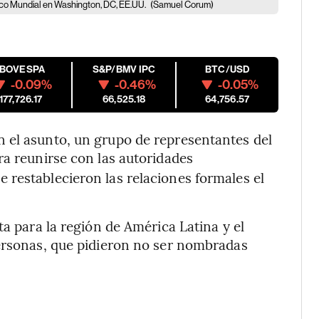
anco Mundial en Washington, DC, EE.UU.
(Samuel Corum)
IBOVESPA
S&P/BMV IPC
BTC/USD
-0.09%
-0.46%
-0.05%
177,726.17
66,525.18
64,756.57
 el asunto, un grupo de representantes del
ara reunirse con las autoridades
restablecieron las relaciones formales el
ta para la región de América Latina y el
personas, que pidieron no ser nombradas