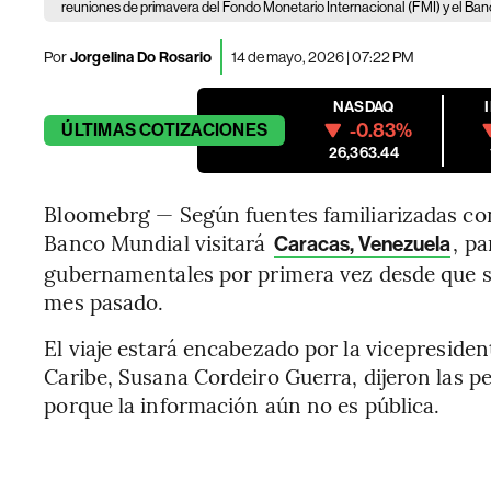
reuniones de primavera del Fondo Monetario Internacional (FMI) y el B
Por
Jorgelina Do Rosario
14 de mayo, 2026 | 07:22 PM
NASDAQ
-0.83%
ÚLTIMAS
COTIZACIONES
26,363.44
Bloomebrg — Según fuentes familiarizadas con
Banco Mundial visitará
, p
Caracas, Venezuela
gubernamentales por primera vez desde que se 
mes pasado.
El viaje estará encabezado por la vicepresiden
Caribe, Susana Cordeiro Guerra, dijeron las 
porque la información aún no es pública.