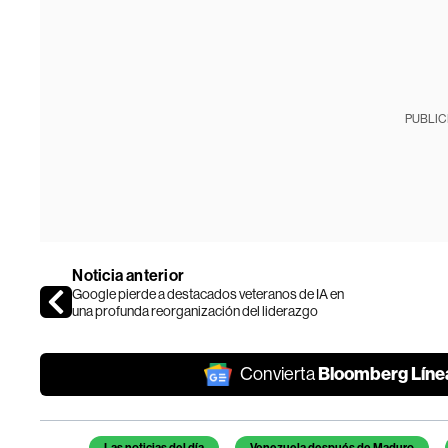
PUBLIC
Noticia anterior
Google pierde a destacados veteranos de IA en
una profunda reorganización del liderazgo
Bloomberg Líne
Convierta
Temas de este artículo