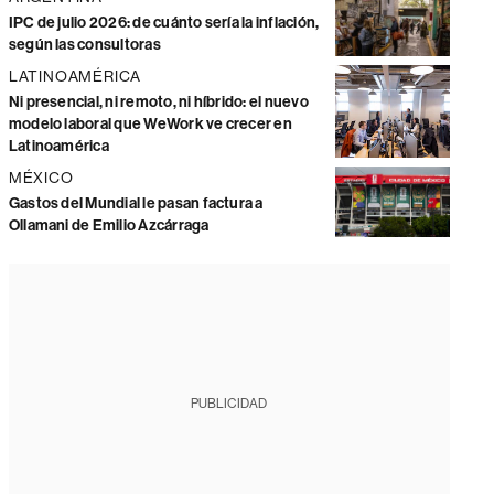
IPC de julio 2026: de cuánto sería la inflación,
según las consultoras
LATINOAMÉRICA
Ni presencial, ni remoto, ni híbrido: el nuevo
modelo laboral que WeWork ve crecer en
Latinoamérica
MÉXICO
Gastos del Mundial le pasan factura a
Ollamani de Emilio Azcárraga
PUBLICIDAD