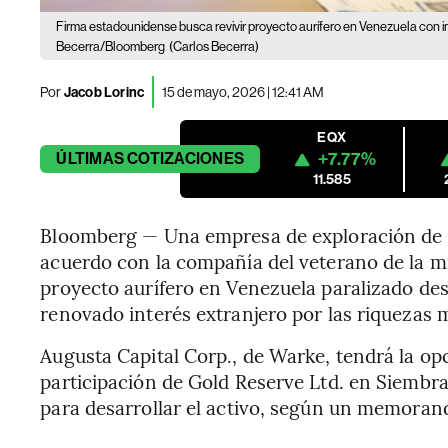
Firma estadounidense busca revivir proyecto aurífero en Venezuela con 
Becerra/Bloomberg
(Carlos Becerra)
Por
Jacob Lorinc
15 de mayo, 2026 | 12:41 AM
EQX
+7.77%
ÚLTIMAS
COTIZACIONES
11.585
Bloomberg — Una empresa de exploración de 
acuerdo con la compañía del veterano de la m
proyecto aurífero en Venezuela paralizado des
renovado interés extranjero por las riquezas m
Augusta Capital Corp., de Warke, tendrá la op
participación de Gold Reserve Ltd. en Siemb
para desarrollar el activo, según un memora