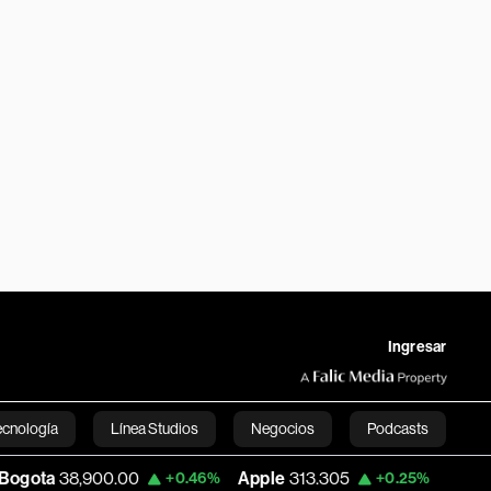
Ingresar
ecnología
Línea Studios
Negocios
Podcasts
.00
Apple
313.305
USD COP
3,159.60
+0.46%
+0.25%
English