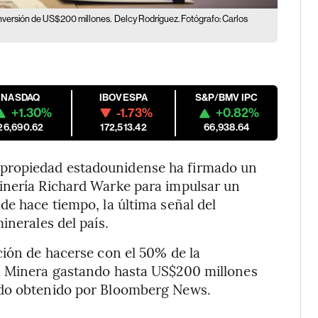
inversión de US$200 millones.
Delcy Rodríguez. Fotógrafo: Carlos
NASDAQ
IBOVESPA
S&P/BMV IPC
+1.30%
-1.73%
+0.82%
26,690.62
172,513.42
66,938.64
propiedad estadounidense ha firmado un
inería Richard Warke para impulsar un
de hace tiempo, la última señal del
inerales del país.
ción de hacerse con el 50% de la
ra Minera gastando hasta US$200 millones
ndo obtenido por Bloomberg News.