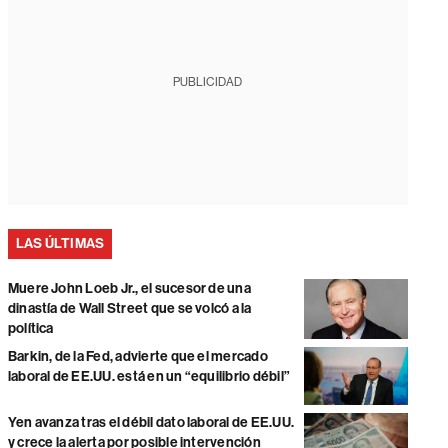
PUBLICIDAD
LAS ÚLTIMAS
Muere John Loeb Jr., el sucesor de una
dinastía de Wall Street que se volcó a la
política
Barkin, de la Fed, advierte que el mercado
laboral de EE.UU. está en un “equilibrio débil”
Yen avanza tras el débil dato laboral de EE.UU.
y crece la alerta por posible intervención