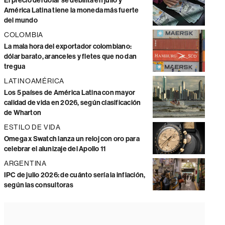
El precio del dólar se debilita en julio y
América Latina tiene la moneda más fuerte
del mundo
COLOMBIA
La mala hora del exportador colombiano:
dólar barato, aranceles y fletes que no dan
tregua
LATINOAMÉRICA
Los 5 países de América Latina con mayor
calidad de vida en 2026, según clasificación
de Wharton
ESTILO DE VIDA
Omega x Swatch lanza un reloj con oro para
celebrar el alunizaje del Apollo 11
ARGENTINA
IPC de julio 2026: de cuánto sería la inflación,
según las consultoras