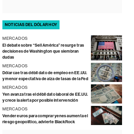
NOTICIAS DEL DÓLAR HOY
MERCADOS
El debate sobre “Sell América” resurge tras
decisiones de Washington que siembran
dudas
MERCADOS
Dólar cae tras débil dato de empleo en EE.UU.
y menor expectativa de alza de tasas de la Fed
MERCADOS
Yen avanza tras el débil dato laboral de EE.UU.
y crece la alerta por posible intervención
MERCADOS
Vender euros para comprar yenes aumenta el
riesgo geopolítico, advierte BlackRock