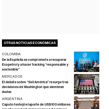
OTRAS NOTICIAS ECONÓMICAS
COLOMBIA
De la Espriella se compromete a recuperar
Ecopetrol y a hacer fracking “responsable y
sostenible”
MERCADOS
El debate sobre “Sell América” resurge tras
decisiones de Washington que siembran
dudas
ARGENTINA
Caputo festejó el aporte de US$100 millones