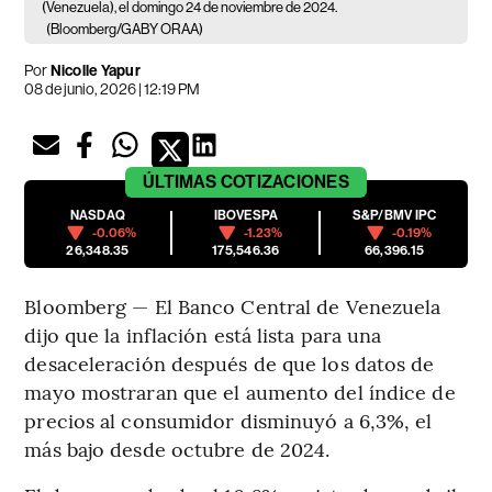
(Venezuela), el domingo 24 de noviembre de 2024.
(Bloomberg/GABY ORAA)
Por
Nicolle Yapur
08 de junio, 2026 | 12:19 PM
ÚLTIMAS
COTIZACIONES
NASDAQ
IBOVESPA
S&P/BMV IPC
-0.06%
-1.23%
-0.19%
26,348.35
175,546.36
66,396.15
Bloomberg — El Banco Central de Venezuela
dijo que la inflación está lista para una
desaceleración después de que los datos de
mayo mostraran que el aumento del índice de
precios al consumidor disminuyó a 6,3%, el
más bajo desde octubre de 2024.