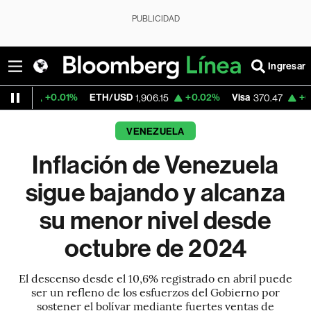
PUBLICIDAD
Ingresar
0.01%
ETH/USD
+0.02%
Visa
+0.52%
Mer
1,906.15
370.47
VENEZUELA
Inflación de Venezuela
sigue bajando y alcanza
su menor nivel desde
octubre de 2024
El descenso desde el 10,6% registrado en abril puede
ser un refleno de los esfuerzos del Gobierno por
sostener el bolívar mediante fuertes ventas de