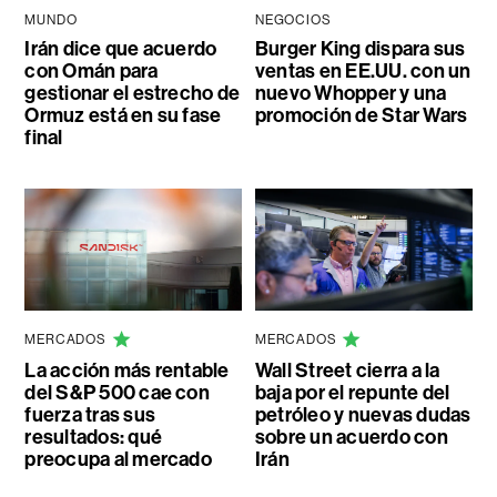
MUNDO
NEGOCIOS
Irán dice que acuerdo
Burger King dispara sus
con Omán para
ventas en EE.UU. con un
gestionar el estrecho de
nuevo Whopper y una
Ormuz está en su fase
promoción de Star Wars
final
MERCADOS
MERCADOS
La acción más rentable
Wall Street cierra a la
del S&P 500 cae con
baja por el repunte del
fuerza tras sus
petróleo y nuevas dudas
resultados: qué
sobre un acuerdo con
preocupa al mercado
Irán