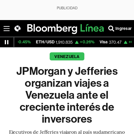
PUBLICIDAD
Ingresar
45%
ETH/USD
+0.26%
Visa
+0.52%
Merc
1,910.835
370.47
VENEZUELA
JPMorgan y Jefferies
organizan viajes a
Venezuela ante el
creciente interés de
inversores
Ejecutivos de Jefferies viajaron al país sudamericano