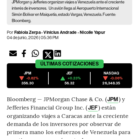
JPMorgan y Jefferies organizan viajes a Venezuela ante el creciente
interés de inversores.
Un avión llega al Aeropuerto Internacional
Simón Bolívar en Maiquetía, estado Vargas, Venezuela. Fuente:
Bloomberg.
Por
Fabiola Zerpa - Vinicius Andrade - Nicolle Yapur
04 de junio, 2026 | 05:36 PM
ÚLTIMAS
COTIZACIONES
JPM
JEF
NASDAQ
-0.82%
+0.23%
-0.06%
356.30
56.32
26,348.35
Bloomberg — JPMorgan Chase & Co. (
) y
JPM
Jefferies Financial Group Inc. (
) están
JEF
organizando viajes a Caracas ante la creciente
demanda de los inversores por observar de
primera mano los esfuerzos de Venezuela para