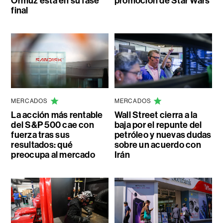
Ormuz está en su fase
promoción de Star Wars
final
MERCADOS
MERCADOS
La acción más rentable
Wall Street cierra a la
del S&P 500 cae con
baja por el repunte del
fuerza tras sus
petróleo y nuevas dudas
resultados: qué
sobre un acuerdo con
preocupa al mercado
Irán