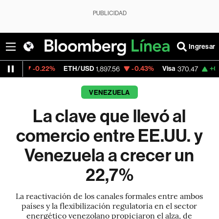
PUBLICIDAD
Ingresar
.22%
ETH/USD
-0.43%
Visa
+0.52%
Merca
1,897.56
370.47
VENEZUELA
La clave que llevó al
comercio entre EE.UU. y
Venezuela a crecer un
22,7%
La reactivación de los canales formales entre ambos
países y la flexibilización regulatoria en el sector
energético venezolano propiciaron el alza, de