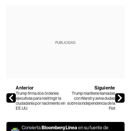
PUBLICIDAD
Anterior
Siguiente
Trump firma dos órdenes
Trump mantiene llamadas
ejecutivas para restringir la
con Warsh y aviva dudas
ciudadanía por nacimiento en
sobre la independencia de la
EE.UU.
Fed
Convierta
Bloomberg Línea
en su fuente de