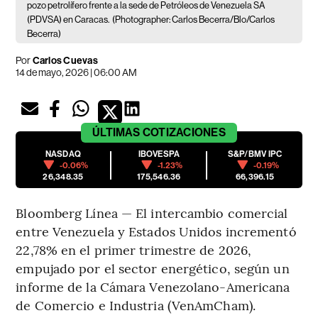
pozo petrolífero frente a la sede de Petróleos de Venezuela SA
(PDVSA) en Caracas.
(Photographer: Carlos Becerra/Blo/Carlos
Becerra)
Por
Carlos Cuevas
14 de mayo, 2026 | 06:00 AM
ÚLTIMAS
COTIZACIONES
NASDAQ
IBOVESPA
S&P/BMV IPC
-0.06%
-1.23%
-0.19%
26,348.35
175,546.36
66,396.15
Bloomberg Línea — El intercambio comercial
entre Venezuela y Estados Unidos incrementó
22,78% en el primer trimestre de 2026,
empujado por el sector energético, según un
informe de la Cámara Venezolano-Americana
de Comercio e Industria (VenAmCham).