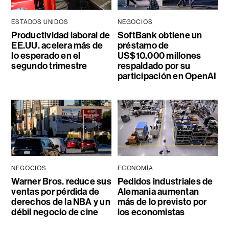
ESTADOS UNIDOS
NEGOCIOS
Productividad laboral de
SoftBank obtiene un
EE.UU. acelera más de
préstamo de
lo esperado en el
US$10.000 millones
segundo trimestre
respaldado por su
participación en OpenAI
NEGOCIOS
ECONOMÍA
Warner Bros. reduce sus
Pedidos industriales de
ventas por pérdida de
Alemania aumentan
derechos de la NBA y un
más de lo previsto por
débil negocio de cine
los economistas