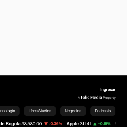
Ingresar
ecnología
Línea Studios
Negocios
Podcasts
580.00
Apple
311.41
USD COP
3,156.36
-0.36%
+0.15%
English