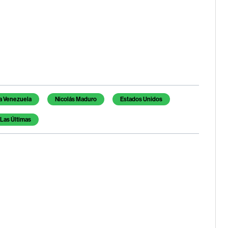
a Venezuela
Nicolás Maduro
Estados Unidos
Las Últimas