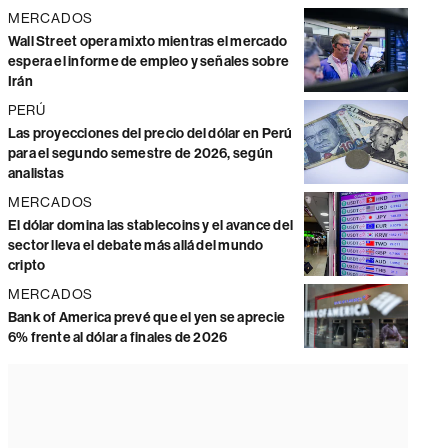
MERCADOS
Wall Street opera mixto mientras el mercado
espera el informe de empleo y señales sobre
Irán
PERÚ
Las proyecciones del precio del dólar en Perú
para el segundo semestre de 2026, según
analistas
MERCADOS
El dólar domina las stablecoins y el avance del
sector lleva el debate más allá del mundo
cripto
MERCADOS
Bank of America prevé que el yen se aprecie
6% frente al dólar a finales de 2026