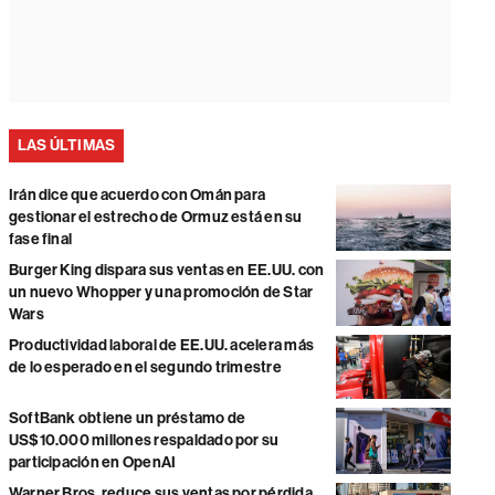
LAS ÚLTIMAS
Irán dice que acuerdo con Omán para
gestionar el estrecho de Ormuz está en su
fase final
Burger King dispara sus ventas en EE.UU. con
un nuevo Whopper y una promoción de Star
Wars
Productividad laboral de EE.UU. acelera más
de lo esperado en el segundo trimestre
SoftBank obtiene un préstamo de
US$10.000 millones respaldado por su
participación en OpenAI
Warner Bros. reduce sus ventas por pérdida