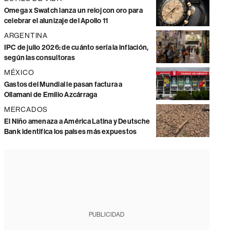
Omega x Swatch lanza un reloj con oro para
celebrar el alunizaje del Apollo 11
ARGENTINA
IPC de julio 2026: de cuánto sería la inflación,
según las consultoras
MÉXICO
Gastos del Mundial le pasan factura a
Ollamani de Emilio Azcárraga
MERCADOS
El Niño amenaza a América Latina y Deutsche
Bank identifica los países más expuestos
PUBLICIDAD