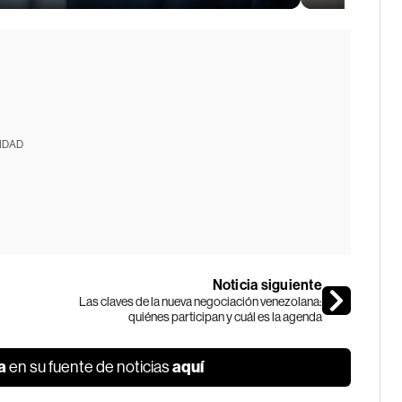
IDAD
Noticia siguiente
Las claves de la nueva negociación venezolana:
quiénes participan y cuál es la agenda
a
aquí
en su fuente de noticias