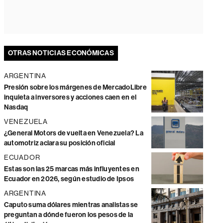
OTRAS NOTICIAS ECONÓMICAS
ARGENTINA
Presión sobre los márgenes de MercadoLibre
inquieta a inversores y acciones caen en el
Nasdaq
VENEZUELA
¿General Motors de vuelta en Venezuela? La
automotriz aclara su posición oficial
ECUADOR
Estas son las 25 marcas más influyentes en
Ecuador en 2026, según estudio de Ipsos
ARGENTINA
Caputo suma dólares mientras analistas se
preguntan a dónde fueron los pesos de la