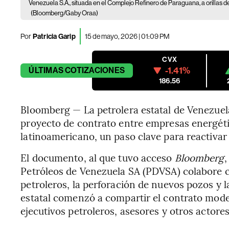
Venezuela S.A., situada en el Complejo Refinero de Paraguana, a orillas 
(Bloomberg/Gaby Oraa)
Por
Patricia Garip
15 de mayo, 2026 | 01:09 PM
CVX
-1.41%
ÚLTIMAS
COTIZACIONES
186.56
Bloomberg — La petrolera estatal de Venezuel
proyecto de contrato entre empresas energétic
latinoamericano, un paso clave para reactivar
El documento, al que tuvo acceso
Bloomberg
,
Petróleos de Venezuela SA (PDVSA) colabore c
petroleros, la perforación de nuevos pozos y l
estatal comenzó a compartir el contrato mode
ejecutivos petroleros, asesores y otros actores