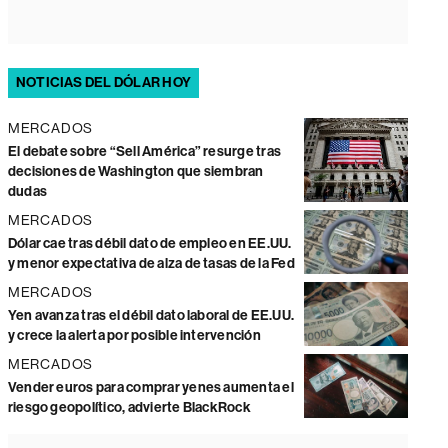
NOTICIAS DEL DÓLAR HOY
MERCADOS
El debate sobre “Sell América” resurge tras
decisiones de Washington que siembran
dudas
MERCADOS
Dólar cae tras débil dato de empleo en EE.UU.
y menor expectativa de alza de tasas de la Fed
MERCADOS
Yen avanza tras el débil dato laboral de EE.UU.
y crece la alerta por posible intervención
MERCADOS
Vender euros para comprar yenes aumenta el
riesgo geopolítico, advierte BlackRock