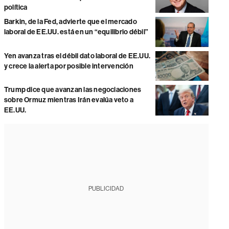
política
Barkin, de la Fed, advierte que el mercado
laboral de EE.UU. está en un “equilibrio débil”
Yen avanza tras el débil dato laboral de EE.UU.
y crece la alerta por posible intervención
Trump dice que avanzan las negociaciones
sobre Ormuz mientras Irán evalúa veto a
EE.UU.
PUBLICIDAD