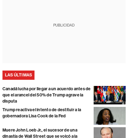
PUBLICIDAD
LAS ÚLTIMAS
Canadá lucha por llegar a un acuerdo antes de
que el arancel del 50% de Trump agrave la
disputa
Trump reactiva el intento de destituir a la
gobernadora Lisa Cook de la Fed
Muere John Loeb Jr., el sucesor de una
dinastía de Wall Street que se volcó a la