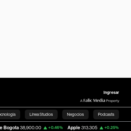
Ingresar
ecnología
Línea Studios
Negocios
Podcasts
900.00
Apple
313.305
USD COP
3,159.
+0.46%
+0.25%
English