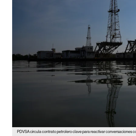
PDVSA circula contrato petrolero clave para reactivar conversaciones c