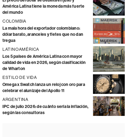
El precio del dólar se debilita en julio y
América Latina tiene la moneda más fuerte
del mundo
COLOMBIA
La mala hora del exportador colombiano:
dólar barato, aranceles y fletes que no dan
tregua
LATINOAMÉRICA
Los 5 países de América Latina con mayor
calidad de vida en 2026, según clasificación
de Wharton
ESTILO DE VIDA
Omega x Swatch lanza un reloj con oro para
celebrar el alunizaje del Apollo 11
ARGENTINA
IPC de julio 2026: de cuánto sería la inflación,
según las consultoras