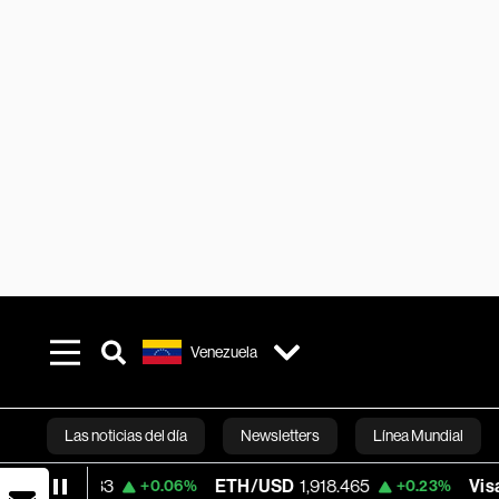
Venezuela
Las noticias del día
Newsletters
Línea Mundial
33
ETH/USD
1,918.465
Visa
362.50
+0.06%
+0.23%
-
Bloomberg 