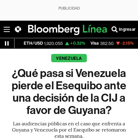
PUBLICIDAD
Ingresar
TH/USD
+0.32%
Visa
-2.15%
MercadoLibr
1,920.055
362.50
VENEZUELA
¿Qué pasa si Venezuela
pierde el Esequibo ante
una decisión de la CIJ a
favor de Guyana?
Las audiencias públicas en el caso que enfrenta a
Guyana y Venezuela por el Esequibo se retomaron
esta semana.