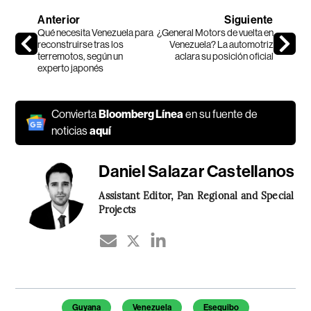
Anterior
Siguiente
Qué necesita Venezuela para
¿General Motors de vuelta en
reconstruirse tras los
Venezuela? La automotriz
terremotos, según un
aclara su posición oficial
experto japonés
Convierta
Bloomberg Línea
en su fuente de
noticias
aquí
Daniel Salazar Castellanos
Assistant Editor, Pan Regional and Special
Projects
Temas de este artículo
Guyana
Venezuela
Esequibo