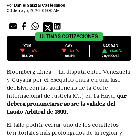
Por
Daniel Salazar Castellanos
06 de mayo, 2026 | 01:00 AM
ÚLTIMAS
COTIZACIONES
XOM
CVX
NASDAQ
-1.16%
-1.41%
+1.30%
153.04
186.56
26,690.62
Bloomberg Línea — La disputa entre Venezuela
y Guyana por el Esequibo entra en una fase
decisiva con las audiencias de la Corte
Internacional de Justicia (CIJ) en La Haya,
que
deberá pronunciarse sobre la validez del
Laudo Arbitral de 1899.
El fallo podría cerrar uno de los conflictos
territoriales más prolongados de la región y