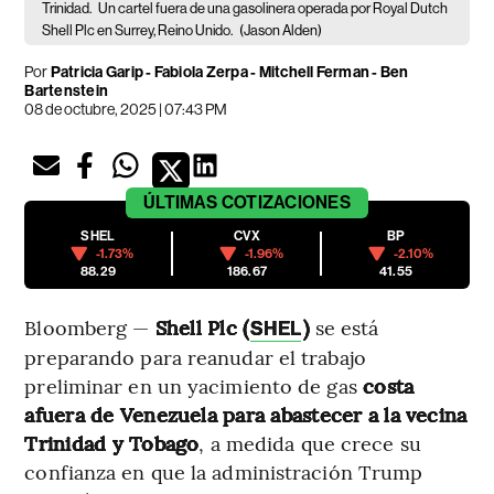
Trinidad.
Un cartel fuera de una gasolinera operada por Royal Dutch
Shell Plc en Surrey, Reino Unido.
(Jason Alden)
Por
Patricia Garip - Fabiola Zerpa - Mitchell Ferman - Ben
Bartenstein
08 de octubre, 2025 | 07:43 PM
ÚLTIMAS
COTIZACIONES
SHEL
CVX
BP
-1.73%
-1.96%
-2.10%
88.29
186.67
41.55
Bloomberg —
Shell Plc (
)
se está
SHEL
preparando para reanudar el trabajo
preliminar en un yacimiento de gas
costa
afuera de Venezuela para abastecer a la vecina
Trinidad y Tobago
, a medida que crece su
confianza en que la administración Trump