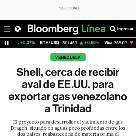
PUBLICIDAD
Ingresar
.37%
ETH/USD
+0.86%
Visa
-0.42%
Merc
1,891.453
368.03
VENEZUELA
Shell, cerca de recibir
aval de EE.UU. para
exportar gas venezolano
a Trinidad
El proyecto para desarrollar el yacimiento de gas
Dragón, situado en aguas poco profundas entre los
dos países, reabastecería de materia prima el