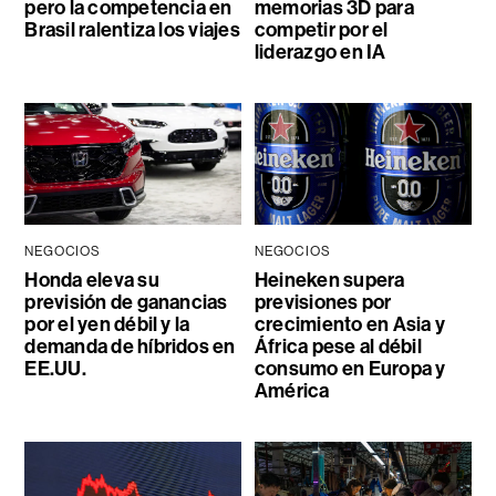
pero la competencia en
memorias 3D para
Brasil ralentiza los viajes
competir por el
liderazgo en IA
NEGOCIOS
NEGOCIOS
Honda eleva su
Heineken supera
previsión de ganancias
previsiones por
por el yen débil y la
crecimiento en Asia y
demanda de híbridos en
África pese al débil
EE.UU.
consumo en Europa y
América