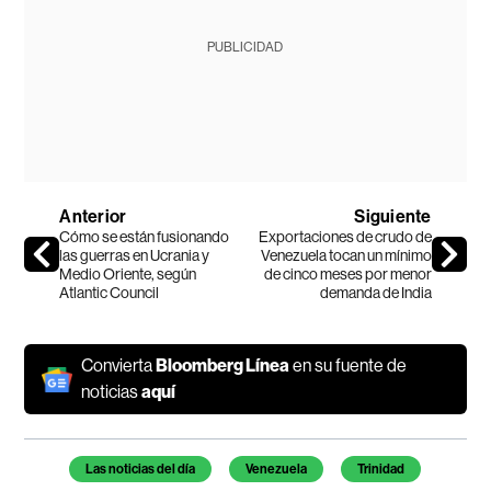
PUBLICIDAD
Anterior
Siguiente
Cómo se están fusionando
Exportaciones de crudo de
las guerras en Ucrania y
Venezuela tocan un mínimo
Medio Oriente, según
de cinco meses por menor
Atlantic Council
demanda de India
Convierta
Bloomberg Línea
en su fuente de
noticias
aquí
Temas de este artículo
Las noticias del día
Venezuela
Trinidad