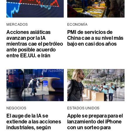
MERCADOS
ECONOMÍA
Acciones asiáticas
PMI de servicios de
avanzan por la IA
China cae a su nivel más
mientras cae el petróleo
bajo en casi dos años
ante posible acuerdo
entre EE.UU. e Irán
NEGOCIOS
ESTADOS UNIDOS
El auge de la IA se
Apple se prepara para el
extiende a las acciones
lanzamiento del iPhone
industriales, según
con un sorteo para