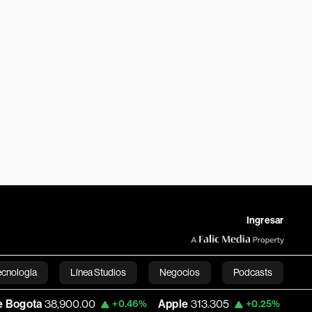
Ingresar
ecnología
Línea Studios
Negocios
Podcasts
00.00
Apple
313.305
USD COP
3,159.60
+0.46%
+0.25%
English