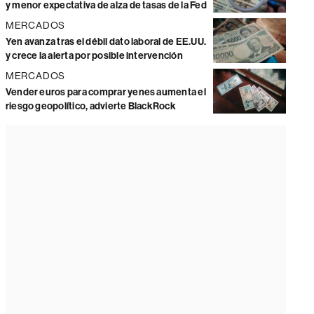
y menor expectativa de alza de tasas de la Fed
MERCADOS
Yen avanza tras el débil dato laboral de EE.UU.
y crece la alerta por posible intervención
MERCADOS
Vender euros para comprar yenes aumenta el
riesgo geopolítico, advierte BlackRock