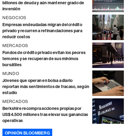
billones de deuda y aún mantener grado de
inversión
NEGOCIOS
Empresas endeudadas migran del crédito
privado y recurren a refinanciaciones para
reducir costos
MERCADOS
Fondos de crédito privado evitan los peores
temores y se recuperan de sus mínimos
bursátiles
MUNDO
Jóvenes que operan en bolsa a diario
reportan más sentimientos de fracaso, según
estudio
MERCADOS
Berkshire recompra acciones propias por
US$4.500 millones tras elevar sus ganancias
operativas
OPINIÓN BLOOMBERG