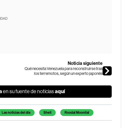
IDAD
Noticia siguiente
Qué necesita Venezuela para reconstruirse tras
los terremotos, según un experto japonés
a
aquí
en su fuente de noticias
Las noticias del día
Shell
Roodal Moonilal