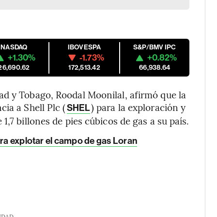
NASDAQ
IBOVESPA
S&P/BMV IPC
+1.30%
-1.73%
+0.82%
26,690.62
172,513.42
66,938.64
ad y Tobago, Roodal Moonilal, afirmó que la
ia a Shell Plc (
) para la exploración y
SHEL
1,7 billones de pies cúbicos de gas a su país.
ara explotar el campo de gas Loran
IDAD