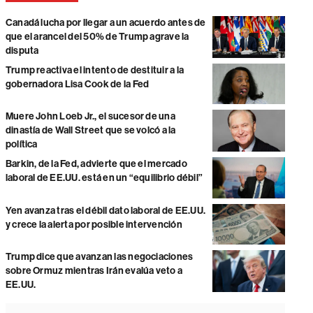
Canadá lucha por llegar a un acuerdo antes de
que el arancel del 50% de Trump agrave la
disputa
Trump reactiva el intento de destituir a la
gobernadora Lisa Cook de la Fed
Muere John Loeb Jr., el sucesor de una
dinastía de Wall Street que se volcó a la
política
Barkin, de la Fed, advierte que el mercado
laboral de EE.UU. está en un “equilibrio débil”
Yen avanza tras el débil dato laboral de EE.UU.
y crece la alerta por posible intervención
Trump dice que avanzan las negociaciones
sobre Ormuz mientras Irán evalúa veto a
EE.UU.