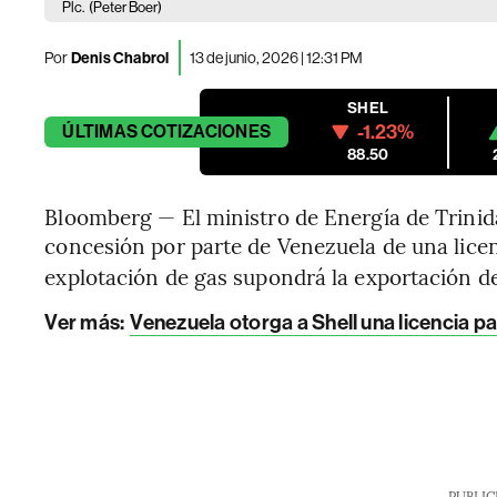
Plc.
(Peter Boer)
Por
Denis Chabrol
13 de junio, 2026 | 12:31 PM
SHEL
-1.23%
ÚLTIMAS
COTIZACIONES
88.50
Bloomberg — El ministro de Energía de Trinid
concesión por parte de Venezuela de una licenc
explotación de gas supondrá la exportación de 
Ver más:
Venezuela otorga a Shell una licencia p
PUBLIC