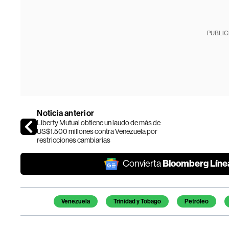
PUBLIC
Noticia anterior
Liberty Mutual obtiene un laudo de más de
US$1.500 millones contra Venezuela por
restricciones cambiarias
Bloomberg Líne
Convierta
Temas de este artículo
Venezuela
Trinidad y Tobago
Petróleo