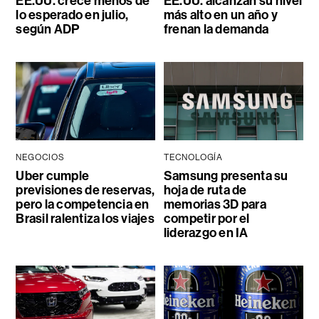
EE.UU. crece menos de
EE.UU. alcanzan su nivel
lo esperado en julio,
más alto en un año y
según ADP
frenan la demanda
NEGOCIOS
TECNOLOGÍA
Uber cumple
Samsung presenta su
previsiones de reservas,
hoja de ruta de
pero la competencia en
memorias 3D para
Brasil ralentiza los viajes
competir por el
liderazgo en IA