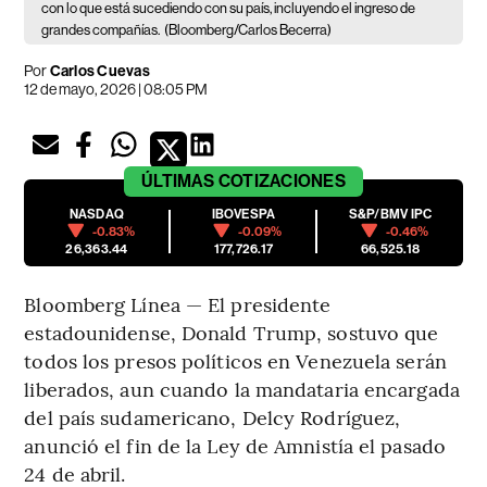
con lo que está sucediendo con su país, incluyendo el ingreso de
grandes compañías.
(Bloomberg/Carlos Becerra)
Por
Carlos Cuevas
12 de mayo, 2026 | 08:05 PM
ÚLTIMAS
COTIZACIONES
NASDAQ
IBOVESPA
S&P/BMV IPC
-0.83%
-0.09%
-0.46%
26,363.44
177,726.17
66,525.18
Bloomberg Línea — El presidente
estadounidense, Donald Trump, sostuvo que
todos los presos políticos en Venezuela serán
liberados, aun cuando la mandataria encargada
del país sudamericano, Delcy Rodríguez,
anunció el fin de la Ley de Amnistía el pasado
24 de abril.