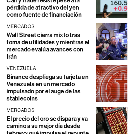
Carry trade resiste pese a la
pérdida de atractivo del yen
como fuente de financiación
MERCADOS
Wall Street cierra mixto tras
toma de utilidades y mientras el
mercado evalúa avances con
Irán
VENEZUELA
Binance despliega su tarjeta en
Venezuela en un mercado
impulsado por el auge de las
stablecoins
MERCADOS
El precio del oro se dispara y va
camino a su mejor día desde
febrero: qué impulsa el repunte