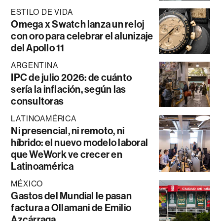
ESTILO DE VIDA
Omega x Swatch lanza un reloj
con oro para celebrar el alunizaje
del Apollo 11
ARGENTINA
IPC de julio 2026: de cuánto
sería la inflación, según las
consultoras
LATINOAMÉRICA
Ni presencial, ni remoto, ni
híbrido: el nuevo modelo laboral
que WeWork ve crecer en
Latinoamérica
MÉXICO
Gastos del Mundial le pasan
factura a Ollamani de Emilio
Azcárraga