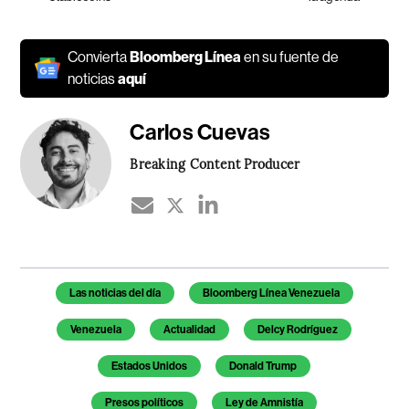
Convierta
Bloomberg Línea
en su fuente de
noticias
aquí
Carlos Cuevas
Breaking Content Producer
Temas de este artículo
Las noticias del día
Bloomberg Línea Venezuela
Venezuela
Actualidad
Delcy Rodríguez
Estados Unidos
Donald Trump
Presos políticos
Ley de Amnistía