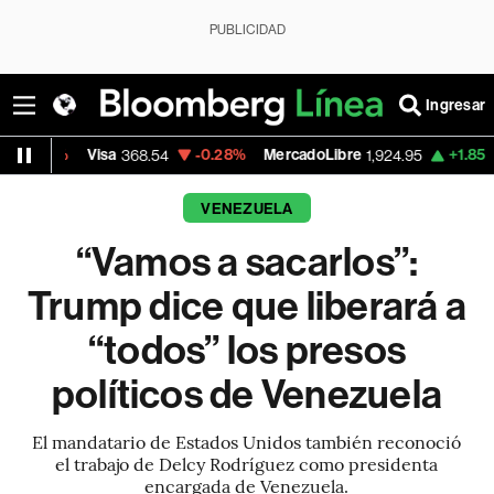
PUBLICIDAD
Ingresar
Visa
-0.28%
MercadoLibre
+1.85%
Banco de
368.54
1,924.95
VENEZUELA
“Vamos a sacarlos”:
Trump dice que liberará a
“todos” los presos
políticos de Venezuela
El mandatario de Estados Unidos también reconoció
el trabajo de Delcy Rodríguez como presidenta
encargada de Venezuela.