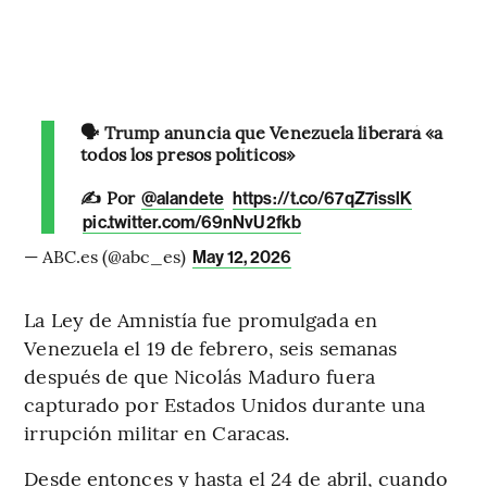
🗣️ Trump anuncia que Venezuela liberará «a
todos los presos políticos»
✍️ Por
@alandete
https://t.co/67qZ7isslK
pic.twitter.com/69nNvU2fkb
— ABC.es (@abc_es)
May 12, 2026
La Ley de Amnistía fue promulgada en
Venezuela el 19 de febrero, seis semanas
después de que Nicolás Maduro fuera
capturado por Estados Unidos durante una
irrupción militar en Caracas.
Desde entonces y hasta el 24 de abril, cuando