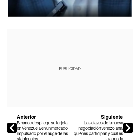
PUBLICIDAD
Anterior
Siguiente
Binance despliega su tarjeta
Las claves de la nueva
en Venezuela en un mercado
negociación venezolana:
impulsado por el auge de las
quiénes participan y cuál es
stablecoins
la agenda