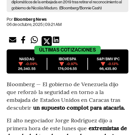
diplomáticos de la embajada en 2019 tras retirar el reconocimiento al
gobierno de Nicolás Maduro.
(Bloomberg/Bonnie Cash)
Por
Bloomberg News
06 de octubre, 2025 | 09:21 AM
ÚLTIMAS
COTIZACIONES
NASDAQ
IBOVESPA
S&P/BMV IPC
-0.09%
-0.97%
-0.13%
26,340.55
176,006.55
66,435.80
Bloomberg — El gobierno de Venezuela dijo
que reforzó la seguridad en torno a la
embajada de Estados Unidos en Caracas tras
descubrir
un supuesto complot para atacarla.
El alto negociador Jorge Rodríguez dijo a
primera hora de este lunes que
extremistas de