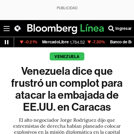
PUBLICIDAD
Ingresar
-0.21%
MercadoLibre
-7.30%
Banco de Bogota
1,784.52
38,58
VENEZUELA
Venezuela dice que
frustró un complot para
atacar la embajada de
EE.UU. en Caracas
El alto negociador Jorge Rodríguez dijo que
extremistas de derecha habían planeado colocar
explosivos en la misión diplomática en la capital