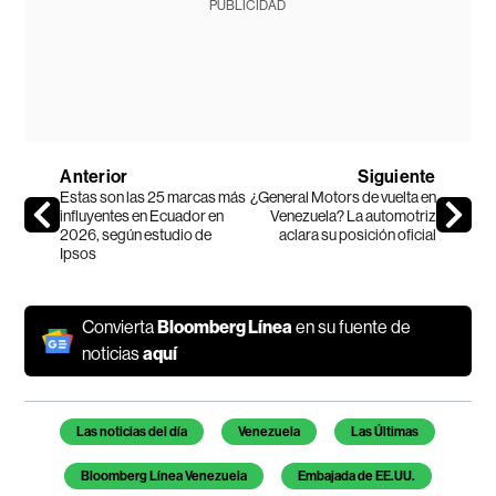
PUBLICIDAD
Anterior
Siguiente
Estas son las 25 marcas más
¿General Motors de vuelta en
influyentes en Ecuador en
Venezuela? La automotriz
2026, según estudio de
aclara su posición oficial
Ipsos
Convierta
Bloomberg Línea
en su fuente de
noticias
aquí
Temas de este artículo
Las noticias del día
Venezuela
Las Últimas
Bloomberg Línea Venezuela
Embajada de EE.UU.