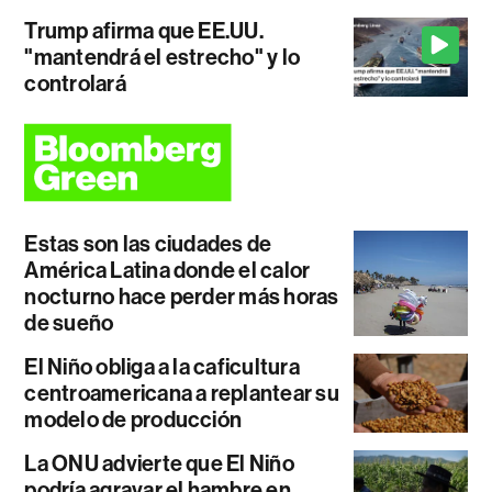
Trump afirma que EE.UU.
"mantendrá el estrecho" y lo
controlará
Estas son las ciudades de
América Latina donde el calor
nocturno hace perder más horas
de sueño
El Niño obliga a la caficultura
centroamericana a replantear su
modelo de producción
La ONU advierte que El Niño
podría agravar el hambre en