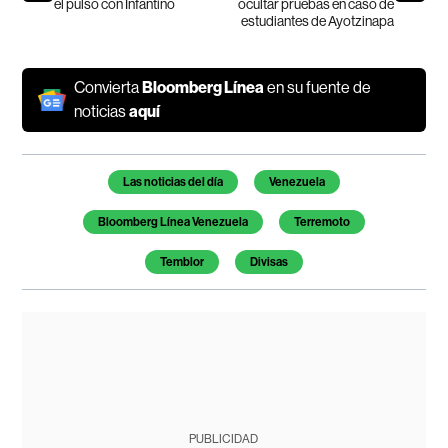
el pulso con Infantino
ocultar pruebas en caso de
estudiantes de Ayotzinapa
Convierta
Bloomberg Línea
en su fuente de
noticias
aquí
Temas de este artículo
Las noticias del día
Venezuela
Bloomberg Línea Venezuela
Terremoto
Temblor
Divisas
PUBLICIDAD