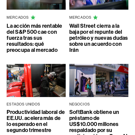
MERCADOS
MERCADOS
La acción más rentable
Wall Street cierra a la
del S&P 500 cae con
baja por el repunte del
fuerza tras sus
petróleo y nuevas dudas
resultados: qué
sobre un acuerdo con
preocupa al mercado
Irán
ESTADOS UNIDOS
NEGOCIOS
Productividad laboral de
SoftBank obtiene un
EE.UU. acelera más de
préstamo de
lo esperado en el
US$10.000 millones
segundo trimestre
respaldado por su