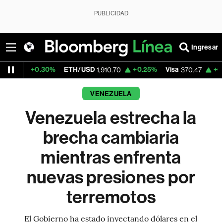
PUBLICIDAD
Ingresar
30%
ETH/USD
+0.25%
Visa
+0.52%
Mercad
1,910.70
370.47
VENEZUELA
Venezuela estrecha la
brecha cambiaria
mientras enfrenta
nuevas presiones por
terremotos
El Gobierno ha estado inyectando dólares en el