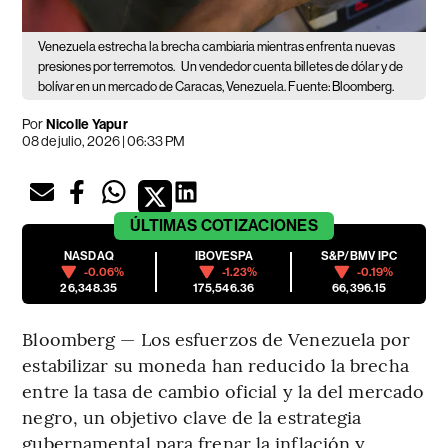
Venezuela estrecha la brecha cambiaria mientras enfrenta nuevas
presiones por terremotos.
Un vendedor cuenta billetes de dólar y de
bolívar en un mercado de Caracas, Venezuela. Fuente: Bloomberg.
Por
Nicolle Yapur
08 de julio, 2026 | 06:33 PM
ÚLTIMAS
COTIZACIONES
NASDAQ
IBOVESPA
S&P/BMV IPC
-0.06%
-1.23%
-0.19%
26,348.35
175,546.36
66,396.15
Bloomberg — Los esfuerzos de Venezuela por
estabilizar su moneda han reducido la brecha
entre la tasa de cambio oficial y la del mercado
negro, un objetivo clave de la estrategia
gubernamental para frenar la inflación y