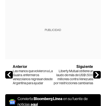
PUBLICIDAD
Anterior
Siguiente
Las manos que volvieron a La
Liberty Mutual obtiene un
Guaira: enfermeros
laudo de más de US$1.500
venezolanos regresan desde
millones contra Venezuela
Argentina para ayudar
por restricciones cambiarias
Convierta
Bloomberg Línea
en su fuente de
noticias
aquí