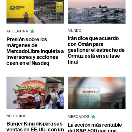
MUNDO
ARGENTINA
Irán dice que acuerdo
Presión sobre los
con Omán para
márgenes de
gestionar el estrecho de
MercadoLibre inquieta a
Ormuz está en su fase
inversores y acciones
final
caen en el Nasdaq
NEGOCIOS
MERCADOS
Burger King dispara sus
La acción más rentable
ventas en EE.UU. con un
del S&P 500 cae con