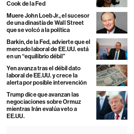
Cook de la Fed
Muere John Loeb Jr., el sucesor
de una dinastía de Wall Street
que se volcó a la política
Barkin, de la Fed, advierte que el
mercado laboral de EE.UU. está
en un “equilibrio débil”
Yen avanza tras el débil dato
laboral de EE.UU. y crece la
alerta por posible intervención
Trump dice que avanzan las
negociaciones sobre Ormuz
mientras Irán evalúa veto a
EE.UU.