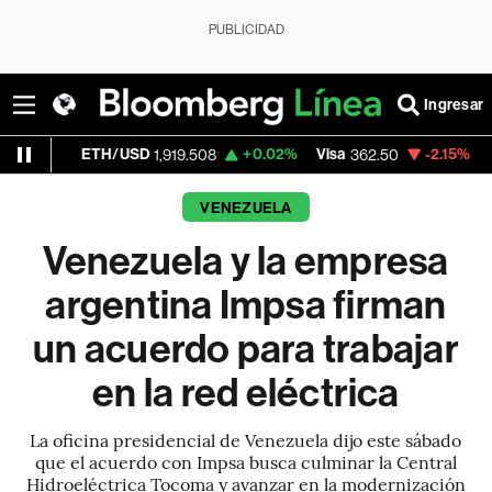
PUBLICIDAD
Ingresar
ETH/USD
+0.02%
Visa
-2.15%
MercadoLi
1,919.508
362.50
VENEZUELA
Venezuela y la empresa
argentina Impsa firman
un acuerdo para trabajar
en la red eléctrica
La oficina presidencial de Venezuela dijo este sábado
que el acuerdo con Impsa busca culminar la Central
Hidroeléctrica Tocoma y avanzar en la modernización