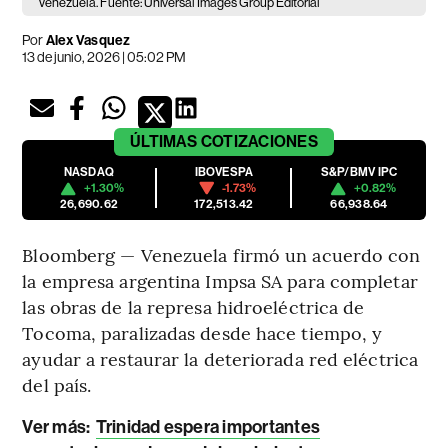
Venezuela. Fuente: Universal Images Group Editorial
Por
Alex Vasquez
13 de junio, 2026 | 05:02 PM
ÚLTIMAS
COTIZACIONES
NASDAQ
IBOVESPA
S&P/BMV IPC
+1.30%
-1.73%
+0.82%
26,690.62
172,513.42
66,938.64
Bloomberg — Venezuela firmó un acuerdo con
la empresa argentina Impsa SA para completar
las obras de la represa hidroeléctrica de
Tocoma, paralizadas desde hace tiempo, y
ayudar a restaurar la deteriorada red eléctrica
del país.
Ver más:
Trinidad espera importantes