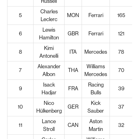
Russell
Charles
5
MON
Ferrari
165
Leclerc
Lewis
6
GBR
Ferrari
121
Hamilton
Kimi
8
ITA
Mercedes
78
Antonelli
Alexander
Williams
7
THA
70
Albon
Mercedes
Isack
Racing
9
FRA
39
Hadjar
Bulls
Nico
Kick
10
GER
37
Hülkenberg
Sauber
Lance
Aston
11
CAN
32
Stroll
Martin