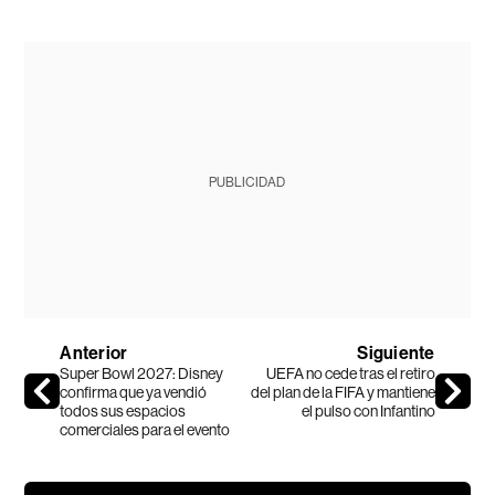
PUBLICIDAD
Anterior
Siguiente
Super Bowl 2027: Disney
UEFA no cede tras el retiro
confirma que ya vendió
del plan de la FIFA y mantiene
todos sus espacios
el pulso con Infantino
comerciales para el evento