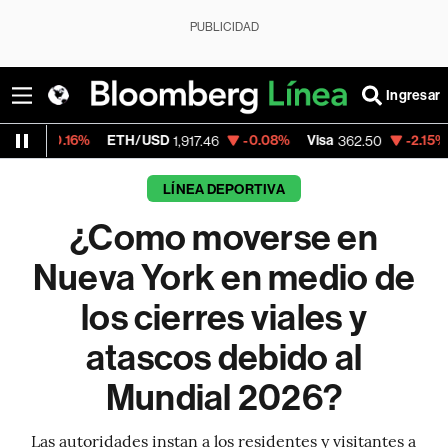
PUBLICIDAD
Ingresar
ETH/USD
-0.08%
Visa
-2.15%
MercadoLibr
1,917.46
362.50
LÍNEA DEPORTIVA
¿Como moverse en
Nueva York en medio de
los cierres viales y
atascos debido al
Mundial 2026?
Las autoridades instan a los residentes y visitantes a