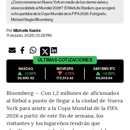
¿Como moverse en Nueva York en medio de los cierres viales y
atascos debido al Mundial 2026?
El MetLife Stadium, que acogerá
ocho partidos de la Copa Mundial de la FIFA 2026. Fotógrafo:
Michael Nagle/Bloomberg
Por
Michelle Kaske
11 de junio, 2026 | 12:28 PM
ÚLTIMAS
COTIZACIONES
NASDAQ
IBOVESPA
S&P/BMV IPC
+1.30%
-1.73%
+0.82%
26,690.62
172,513.42
66,938.64
Bloomberg — Con 1,2 millones de aficionados
al fútbol a punto de llegar a la ciudad de Nueva
York para asistir a la Copa Mundial de la FIFA
2026 a partir de este fin de semana, los
visitantes y los lugareños tendrán que