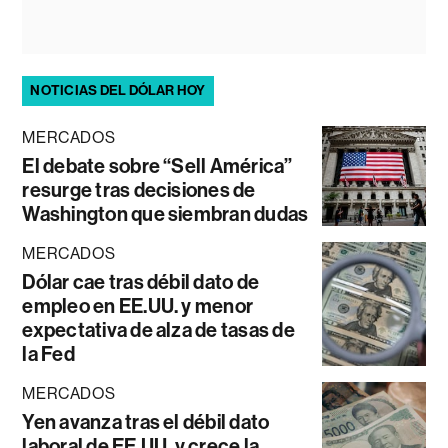
NOTICIAS DEL DÓLAR HOY
MERCADOS
El debate sobre “Sell América”
resurge tras decisiones de
Washington que siembran dudas
MERCADOS
Dólar cae tras débil dato de
empleo en EE.UU. y menor
expectativa de alza de tasas de
la Fed
MERCADOS
Yen avanza tras el débil dato
laboral de EE.UU. y crece la