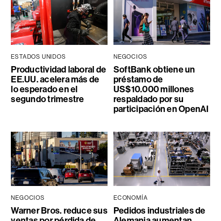
ESTADOS UNIDOS
NEGOCIOS
Productividad laboral de
SoftBank obtiene un
EE.UU. acelera más de
préstamo de
lo esperado en el
US$10.000 millones
segundo trimestre
respaldado por su
participación en OpenAI
NEGOCIOS
ECONOMÍA
Warner Bros. reduce sus
Pedidos industriales de
ventas por pérdida de
Alemania aumentan