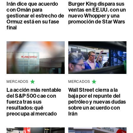
Irán dice que acuerdo
Burger King dispara sus
con Omán para
ventas en EE.UU. con un
gestionar el estrecho de
nuevo Whopper y una
Ormuz está en su fase
promoción de Star Wars
final
MERCADOS
MERCADOS
La acción más rentable
Wall Street cierra a la
del S&P 500 cae con
baja por el repunte del
fuerza tras sus
petróleo y nuevas dudas
resultados: qué
sobre un acuerdo con
preocupa al mercado
Irán