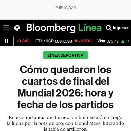
PUBLICIDAD
Ingresar
34%
ETH/USD
-0.59%
Visa
+0.52%
Merc
1,894.598
370.47
LÍNEA DEPORTIVA
Cómo quedaron los
cuartos de final del
Mundial 2026: hora y
fecha de los partidos
En esta instancia del torneo también estará en juego
la lucha por la bota de oro, con Lionel Messi liderando
la tabla de artilleros.