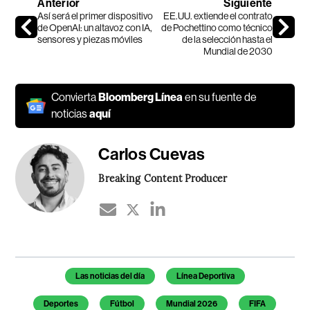
Anterior
Siguiente
Así será el primer dispositivo
EE.UU. extiende el contrato
de OpenAI: un altavoz con IA,
de Pochettino como técnico
sensores y piezas móviles
de la selección hasta el
Mundial de 2030
Convierta
Bloomberg Línea
en su fuente de
noticias
aquí
Carlos Cuevas
Breaking Content Producer
Temas de este artículo
Las noticias del día
Línea Deportiva
Deportes
Fútbol
Mundial 2026
FIFA