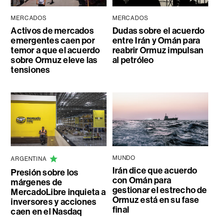
MERCADOS
MERCADOS
Activos de mercados
Dudas sobre el acuerdo
emergentes caen por
entre Irán y Omán para
temor a que el acuerdo
reabrir Ormuz impulsan
sobre Ormuz eleve las
al petróleo
tensiones
MUNDO
ARGENTINA
Irán dice que acuerdo
Presión sobre los
con Omán para
márgenes de
gestionar el estrecho de
MercadoLibre inquieta a
Ormuz está en su fase
inversores y acciones
final
caen en el Nasdaq