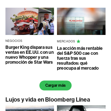
NEGOCIOS
MERCADOS
Burger King dispara sus
La acción más rentable
ventas en EE.UU. con un
del S&P 500 cae con
nuevo Whopper y una
fuerza tras sus
promoción de Star Wars
resultados: qué
preocupa al mercado
Cargar más
Lujos y vida en Bloomberg Línea