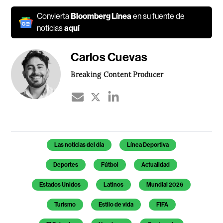
Convierta
Bloomberg Línea
en su fuente de
noticias
aquí
Carlos Cuevas
Breaking Content Producer
Temas de este artículo
Las noticias del día
Línea Deportiva
Deportes
Fútbol
Actualidad
Estados Unidos
Latinos
Mundial 2026
Turismo
Estilo de vida
FIFA