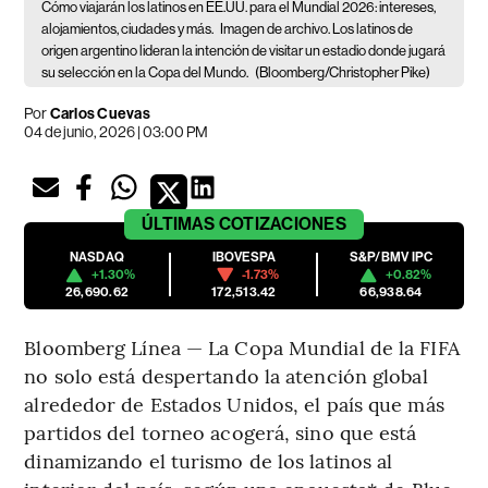
Cómo viajarán los latinos en EE.UU. para el Mundial 2026: intereses,
alojamientos, ciudades y más.
Imagen de archivo. Los latinos de
origen argentino lideran la intención de visitar un estadio donde jugará
su selección en la Copa del Mundo.
(Bloomberg/Christopher Pike)
Por
Carlos Cuevas
04 de junio, 2026 | 03:00 PM
ÚLTIMAS
COTIZACIONES
NASDAQ
IBOVESPA
S&P/BMV IPC
+1.30%
-1.73%
+0.82%
26,690.62
172,513.42
66,938.64
Bloomberg Línea — La Copa Mundial de la FIFA
no solo está despertando la atención global
alrededor de Estados Unidos, el país que más
partidos del torneo acogerá, sino que está
dinamizando el turismo de los latinos al