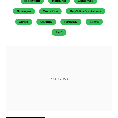
El Salvador
Honduras
Guatemala
Nicaragua
Costa Rica
República Dominicana
Caribe
Uruguay
Paraguay
Bolivia
Perú
PUBLICIDAD