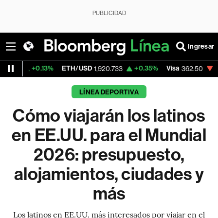
PUBLICIDAD
Ingresar
13%
ETH/USD
+0.35%
Visa
-2.15%
Merca
1,920.733
362.50
LÍNEA DEPORTIVA
Cómo viajarán los latinos
en EE.UU. para el Mundial
2026: presupuesto,
alojamientos, ciudades y
más
Los latinos en EE.UU. más interesados por viajar en el