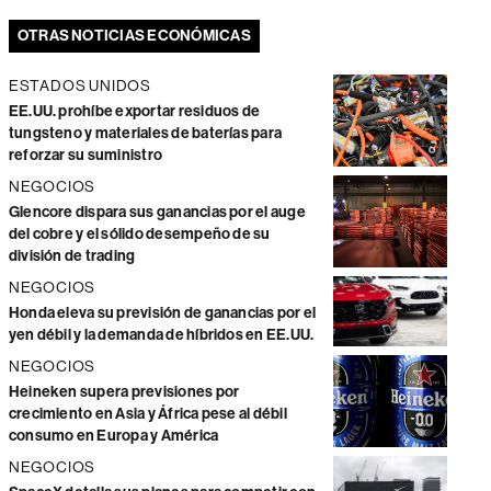
OTRAS NOTICIAS ECONÓMICAS
ESTADOS UNIDOS
EE.UU. prohíbe exportar residuos de
tungsteno y materiales de baterías para
reforzar su suministro
NEGOCIOS
Glencore dispara sus ganancias por el auge
del cobre y el sólido desempeño de su
división de trading
NEGOCIOS
Honda eleva su previsión de ganancias por el
yen débil y la demanda de híbridos en EE.UU.
NEGOCIOS
Heineken supera previsiones por
crecimiento en Asia y África pese al débil
consumo en Europa y América
NEGOCIOS