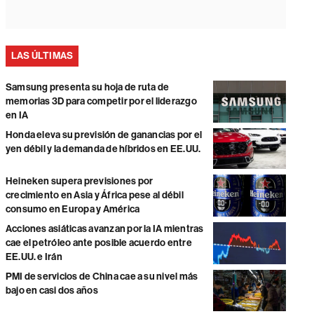
LAS ÚLTIMAS
Samsung presenta su hoja de ruta de
memorias 3D para competir por el liderazgo
en IA
Honda eleva su previsión de ganancias por el
yen débil y la demanda de híbridos en EE.UU.
Heineken supera previsiones por
crecimiento en Asia y África pese al débil
consumo en Europa y América
Acciones asiáticas avanzan por la IA mientras
cae el petróleo ante posible acuerdo entre
EE.UU. e Irán
PMI de servicios de China cae a su nivel más
bajo en casi dos años