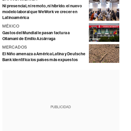
Ni presencial, ni remoto, ni híbrido: el nuevo
modelo laboral que WeWork ve crecer en
Latinoamérica
MÉXICO
Gastos del Mundial le pasan factura a
Ollamani de Emilio Azcárraga
MERCADOS
El Niño amenaza a América Latina y Deutsche
Bank identifica los países más expuestos
PUBLICIDAD