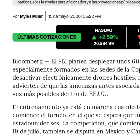
partidos, a los festivales para aficionados y a las proyecciones pública
Por
Myles Miller
15 de mayo, 2026 | 05:22 PM
NASDAQ
+2.59%
ÚLTIMAS
COTIZACIONES
26,584.99
Bloomberg — El FBI planea desplegar unos 60 a
especialmente formados en las sedes de la Cop
desactivar electrónicamente drones hostiles, 
advierten de que las amenazas antes asociada
vez más posibles dentro de EE.UU.
El entrenamiento ya está en marcha cuando f
comience el torneo, en el que se espera que mi
estadounidenses. La competición, que comienza 
19 de julio, también se disputa en México y Ca