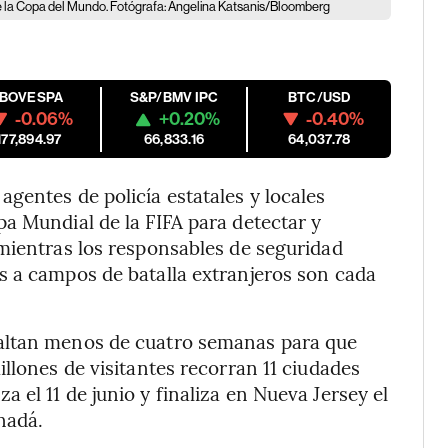
s de la Copa del Mundo. Fotógrafa: Angelina Katsanis/Bloomberg
IBOVESPA
S&P/BMV IPC
BTC/USD
-0.06%
+0.20%
-0.40%
177,894.97
66,833.16
64,037.78
gentes de policía estatales y locales
a Mundial de la FIFA para detectar y
mientras los responsables de seguridad
s a campos de batalla extranjeros son cada
altan menos de cuatro semanas para que
llones de visitantes recorran 11 ciudades
el 11 de junio y finaliza en Nueva Jersey el
nadá.