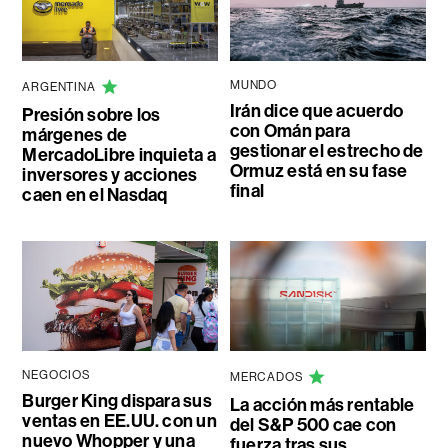
MUNDO
ARGENTINA
Irán dice que acuerdo
Presión sobre los
con Omán para
márgenes de
gestionar el estrecho de
MercadoLibre inquieta a
Ormuz está en su fase
inversores y acciones
final
caen en el Nasdaq
NEGOCIOS
MERCADOS
Burger King dispara sus
La acción más rentable
ventas en EE.UU. con un
del S&P 500 cae con
nuevo Whopper y una
fuerza tras sus