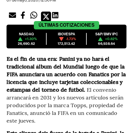
07 de mayo, 2026 | 12:56 PM
ÚLTIMAS
COTIZACIONES
NASDAQ
IBOVESPA
S&P/BMV IPC
+1.30%
-1.73%
+0.82%
26,690.62
172,513.42
66,938.64
Es el fin de una era: Panini ya no hará el
tradicional álbum del Mundial luego de que la
FIFA anunciara un acuerdo con Fanatics por la
licencia que incluye tarjetas coleccionables y
estampas del torneo de fútbol.
El convenio
arrancará en 2031 y los nuevos artículos serán
producidos por la marca Topps, propiedad de
Fanatics, anunció la FIFA en un comunicado
este jueves.
Esta alianza deja fuera de la jugada a Panini, la