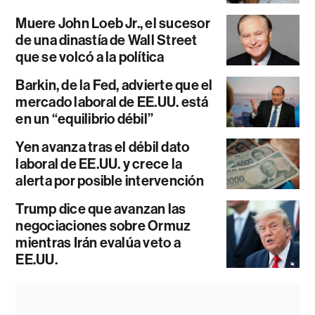
Muere John Loeb Jr., el sucesor
de una dinastía de Wall Street
que se volcó a la política
Barkin, de la Fed, advierte que el
mercado laboral de EE.UU. está
en un “equilibrio débil”
Yen avanza tras el débil dato
laboral de EE.UU. y crece la
alerta por posible intervención
Trump dice que avanzan las
negociaciones sobre Ormuz
mientras Irán evalúa veto a
EE.UU.