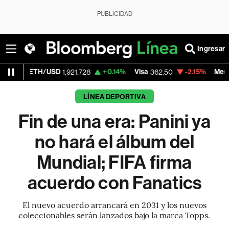
PUBLICIDAD
Ingresar
H/USD
+0.14%
Visa
-2.15%
MercadoLibre
1,921.728
362.50
1,
LÍNEA DEPORTIVA
Fin de una era: Panini ya
no hará el álbum del
Mundial; FIFA firma
acuerdo con Fanatics
El nuevo acuerdo arrancará en 2031 y los nuevos
coleccionables serán lanzados bajo la marca Topps.