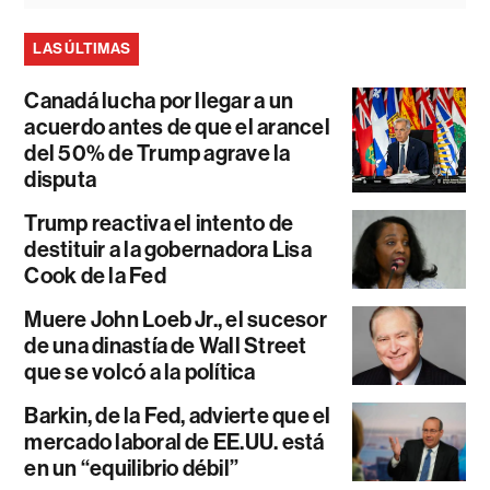
LAS ÚLTIMAS
Canadá lucha por llegar a un
acuerdo antes de que el arancel
del 50% de Trump agrave la
disputa
Trump reactiva el intento de
destituir a la gobernadora Lisa
Cook de la Fed
Muere John Loeb Jr., el sucesor
de una dinastía de Wall Street
que se volcó a la política
Barkin, de la Fed, advierte que el
mercado laboral de EE.UU. está
en un “equilibrio débil”