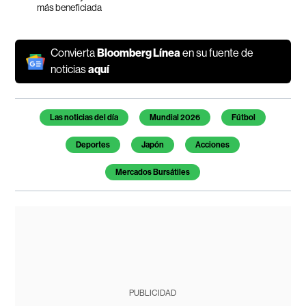
más beneficiada
Convierta
Bloomberg Línea
en su fuente de
noticias
aquí
Temas de este artículo
Las noticias del día
Mundial 2026
Fútbol
Deportes
Japón
Acciones
Mercados Bursátiles
PUBLICIDAD