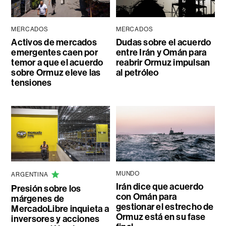
MERCADOS
MERCADOS
Activos de mercados
Dudas sobre el acuerdo
emergentes caen por
entre Irán y Omán para
temor a que el acuerdo
reabrir Ormuz impulsan
sobre Ormuz eleve las
al petróleo
tensiones
MUNDO
ARGENTINA
Irán dice que acuerdo
Presión sobre los
con Omán para
márgenes de
gestionar el estrecho de
MercadoLibre inquieta a
Ormuz está en su fase
inversores y acciones