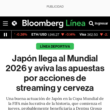
PUBLICIDAD
Ingresar
38%
ETH/USD
-0.14%
Visa
-2.15%
Mercado
1,916.27
362.50
LÍNEA DEPORTIVA
Japón llega al Mundial
2026 y aviva las apuestas
por acciones de
streaming y cerveza
Una buena actuación de Japón en la Copa Mundial de
la FIFA más lucrativa de la historia, que comienza el
jueves, probablemente beneficiaría a Dentsu Group