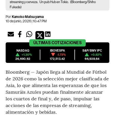
streaming y cerveza.
Un pub Hub en Tokio.
(Bloomberg/Shiho
Fukada)
Por
Kanoko Matsuyama
10 de junio, 2026 | 10:47 PM
ÚLTIMAS
COTIZACIONES
NASDAQ
IBOVESPA
S&P/BMV IPC
+1.30%
-1.73%
+0.82%
26,690.62
172,513.42
66,938.64
Bloomberg — Japón llega al Mundial de Fútbol
de 2026 como la selección mejor clasificada de
Asia, lo que alimenta las esperanzas de que los
Samuráis Azules puedan finalmente alcanzar
los cuartos de final y, de paso, impulsar las
acciones de las empresas de streaming,
alimentación y bebidas.