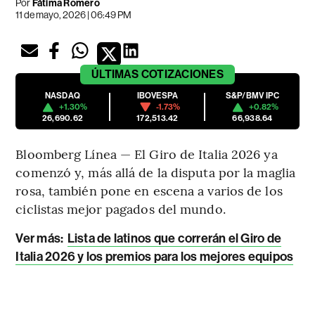
Por
Fátima Romero
11 de mayo, 2026 | 06:49 PM
ÚLTIMAS
COTIZACIONES
NASDAQ
IBOVESPA
S&P/BMV IPC
+1.30%
-1.73%
+0.82%
26,690.62
172,513.42
66,938.64
Bloomberg Línea — El Giro de Italia 2026 ya
comenzó y, más allá de la disputa por la maglia
rosa, también pone en escena a varios de los
ciclistas mejor pagados del mundo.
Ver más:
Lista de latinos que correrán el Giro de
Italia 2026 y los premios para los mejores equipos