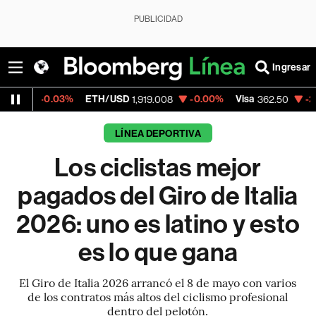
PUBLICIDAD
Ingresar
03%
ETH/USD
-0.00%
Visa
-2.15%
Mercad
1,919.008
362.50
LÍNEA DEPORTIVA
Los ciclistas mejor
pagados del Giro de Italia
2026: uno es latino y esto
es lo que gana
El Giro de Italia 2026 arrancó el 8 de mayo con varios
de los contratos más altos del ciclismo profesional
dentro del pelotón.