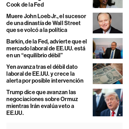
Cook de la Fed
Muere John Loeb Jr., el sucesor
de una dinastía de Wall Street
que se volcó a la política
Barkin, de la Fed, advierte que el
mercado laboral de EE.UU. está
en un “equilibrio débil”
Yen avanza tras el débil dato
laboral de EE.UU. y crece la
alerta por posible intervención
Trump dice que avanzan las
negociaciones sobre Ormuz
mientras Irán evalúa veto a
EE.UU.