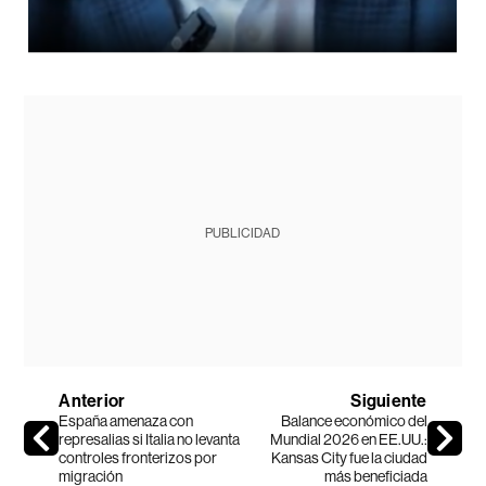
PUBLICIDAD
Anterior
Siguiente
España amenaza con
Balance económico del
represalias si Italia no levanta
Mundial 2026 en EE.UU.:
controles fronterizos por
Kansas City fue la ciudad
migración
más beneficiada