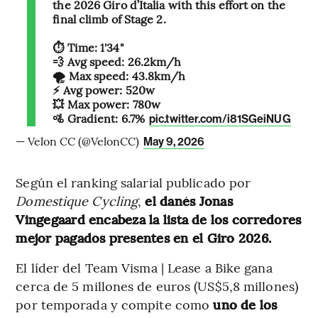
the 2026 Giro d’Italia with this effort on the
final climb of Stage 2.
⏱️ Time: 1'34"
💨 Avg speed: 26.2km/h
🌪️ Max speed: 43.8km/h
⚡️ Avg power: 520w
💥 Max power: 780w
🚵 Gradient: 6.7%
pic.twitter.com/i81SGeiNUG
— Velon CC (@VelonCC)
May 9, 2026
Según el ranking salarial publicado por
Domestique Cycling
,
el danés Jonas
Vingegaard
encabeza la lista de los corredores
mejor pagados presentes en el Giro 2026.
El líder del Team Visma | Lease a Bike gana
cerca de 5 millones de euros (US$5,8 millones)
por temporada y compite como
uno de los