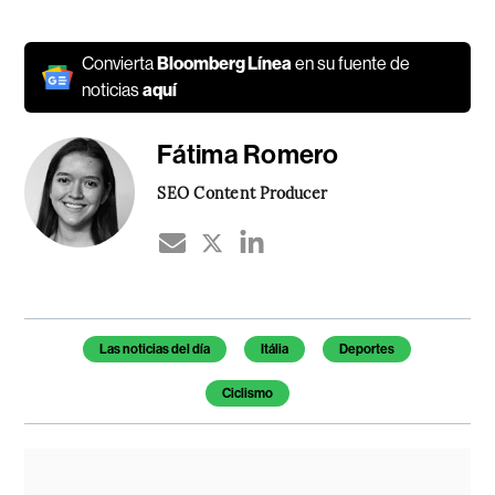
Convierta
Bloomberg Línea
en su fuente de
noticias
aquí
Fátima Romero
SEO Content Producer
Temas de este artículo
Las noticias del día
Itália
Deportes
Ciclismo