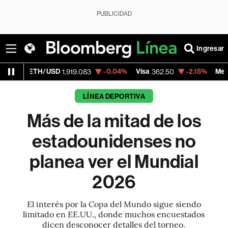
PUBLICIDAD
Ingresar
/USD
-0.04%
Visa
-2.15%
MercadoLibre
1,919.083
362.50
1,
LÍNEA DEPORTIVA
Más de la mitad de los
estadounidenses no
planea ver el Mundial
2026
El interés por la Copa del Mundo sigue siendo
limitado en EE.UU., donde muchos encuestados
dicen desconocer detalles del torneo.