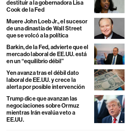
destituir a la gobernadora Lisa
Cook de la Fed
Muere John Loeb Jr., el sucesor
de una dinastía de Wall Street
que se volcó a la política
Barkin, de la Fed, advierte que el
mercado laboral de EE.UU. está
en un “equilibrio débil”
Yen avanza tras el débil dato
laboral de EE.UU. y crece la
alerta por posible intervención
Trump dice que avanzan las
negociaciones sobre Ormuz
mientras Irán evalúa veto a
EE.UU.