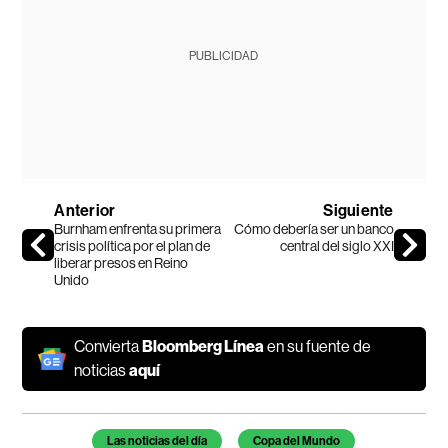
PUBLICIDAD
Anterior
Siguiente
Burnham enfrenta su primera
Cómo debería ser un banco
crisis política por el plan de
central del siglo XXI
liberar presos en Reino
Unido
Convierta
Bloomberg Línea
en su fuente de
noticias
aquí
Temas de este artículo
Las noticias del día
Copa del Mundo