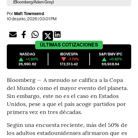
(Bloomberg/Adam Gray)
Por
Matt Townsend
10 de junio, 2026 | 03:01 PM
ÚLTIMAS
COTIZACIONES
NASDAQ
IBOVESPA
S&P/BMV IPC
+1.30%
-1.73%
+0.82%
26,690.62
172,513.42
66,938.64
Bloomberg — A menudo se califica a la Copa
del Mundo como el mayor evento del planeta.
Sin embargo, este no es el caso en Estados
Unidos, pese a que el país acoge partidos por
primera vez en tres décadas.
Según una encuesta reciente, más del 50% de
los adultos estadounidenses afirmaron que es