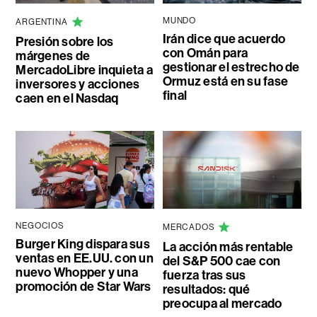
MUNDO
ARGENTINA
Irán dice que acuerdo
Presión sobre los
con Omán para
márgenes de
gestionar el estrecho de
MercadoLibre inquieta a
Ormuz está en su fase
inversores y acciones
final
caen en el Nasdaq
NEGOCIOS
MERCADOS
Burger King dispara sus
La acción más rentable
ventas en EE.UU. con un
del S&P 500 cae con
nuevo Whopper y una
fuerza tras sus
promoción de Star Wars
resultados: qué
preocupa al mercado