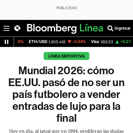
PUBLICIDAD
Ingresar
ETH/USD
-0.54%
Visa
+0.27%
MercadoLib
1,905.418
369.53
LÍNEA DEPORTIVA
Mundial 2026: cómo
EE.UU. pasó de no ser un
país futbolero a vender
entradas de lujo para la
final
Hoy en día, al igual que en 1994, proliferan las dudas