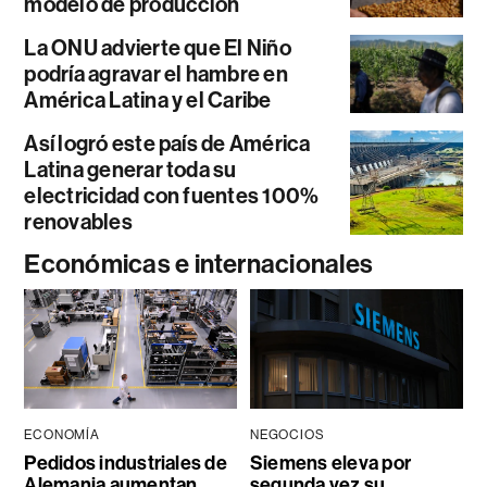
modelo de producción
La ONU advierte que El Niño
podría agravar el hambre en
América Latina y el Caribe
Así logró este país de América
Latina generar toda su
electricidad con fuentes 100%
renovables
Económicas e internacionales
ECONOMÍA
NEGOCIOS
Pedidos industriales de
Siemens eleva por
Alemania aumentan
segunda vez su