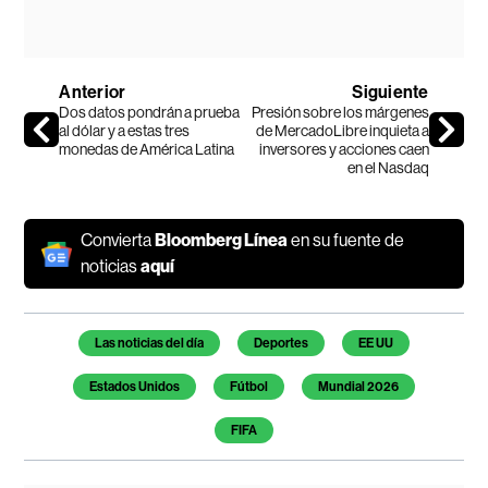
Anterior
Siguiente
Dos datos pondrán a prueba
Presión sobre los márgenes
al dólar y a estas tres
de MercadoLibre inquieta a
monedas de América Latina
inversores y acciones caen
en el Nasdaq
Convierta
Bloomberg Línea
en su fuente de
noticias
aquí
Temas de este artículo
Las noticias del día
Deportes
EE UU
Estados Unidos
Fútbol
Mundial 2026
FIFA