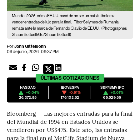
Mundial 2026: cómo EE.UU. pasó de no ser un país futbolero a
vender entradas de lujo para la final.
Tibor Selymes de Rumania
remata ante la marca de Fernando Clavijo de EE.UU.
(Photographer:
Shaun Botterill/Ge/Shaun Botterill)
Por
John Gittelsohn
09 de junio, 2026 | 06:37 PM
ÚLTIMAS
COTIZACIONES
NASDAQ
IBOVESPA
S&P/BMV IPC
+0.04%
-0.91%
+0.01%
26,372.85
176,102.52
66,529.56
Bloomberg — Las mejores entradas para la final
del Mundial de 1994 en Estados Unidos se
vendieron por US$475. Este año, las entradas
para la final en el MetLife Stadium de Nueva