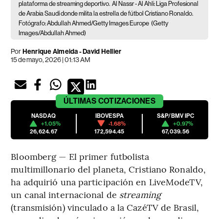
plataforma de streaming deportivo.
Al Nassr - Al Ahli: Liga Profesional
de Arabia Saudí donde milita la estrella de fútbol Cristiano Ronaldo.
Fotógrafo: Abdullah Ahmed/Getty Images Europe
(Getty
Images/Abdullah Ahmed)
Por
Henrique Almeida - David Hellier
15 de mayo, 2026 | 01:13 AM
ÚLTIMAS
COTIZACIONES
NASDAQ
IBOVESPA
S&P/BMV IPC
+1.05%
-1.68%
+0.97%
26,624.67
172,594.45
67,039.56
Bloomberg — El primer futbolista
multimillonario del planeta, Cristiano Ronaldo,
ha adquirió una participación en LiveModeTV,
un canal internacional de
streaming
(transmisión) vinculado a la CazéTV de Brasil,