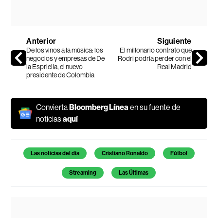
Anterior
Siguiente
De los vinos a la música: los
El millonario contrato que
negocios y empresas de De
Rodri podría perder con el
la Espriella, el nuevo
Real Madrid
presidente de Colombia
Convierta
Bloomberg Línea
en su fuente de
noticias
aquí
Temas de este artículo
Las noticias del día
Cristiano Ronaldo
Fútbol
Streaming
Las Últimas