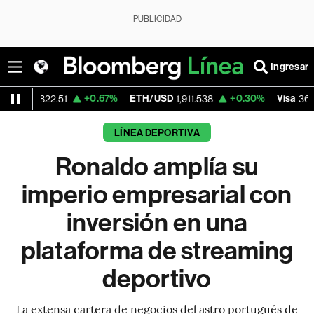
PUBLICIDAD
Ingresar
+0.67%
ETH/USD
+0.30%
Visa
-1.7
.51
1,911.538
363.945
LÍNEA DEPORTIVA
Ronaldo amplía su
imperio empresarial con
inversión en una
plataforma de streaming
deportivo
La extensa cartera de negocios del astro portugués de