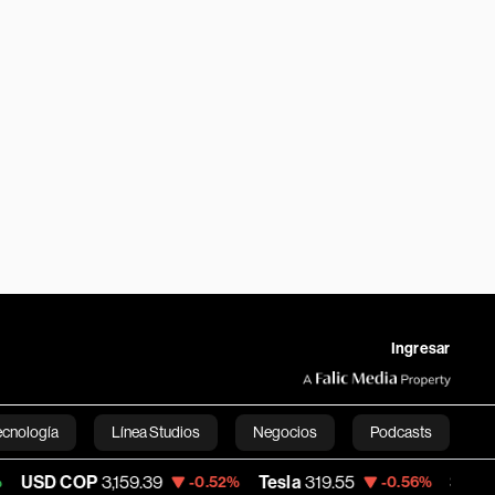
Ingresar
ecnología
Línea Studios
Negocios
Podcasts
3,159.39
Tesla
319.55
Space X
114.855
-0.52%
-0.56%
English