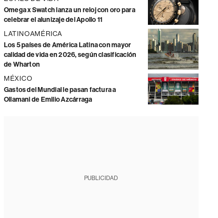
Omega x Swatch lanza un reloj con oro para
celebrar el alunizaje del Apollo 11
LATINOAMÉRICA
Los 5 países de América Latina con mayor
calidad de vida en 2026, según clasificación
de Wharton
MÉXICO
Gastos del Mundial le pasan factura a
Ollamani de Emilio Azcárraga
PUBLICIDAD