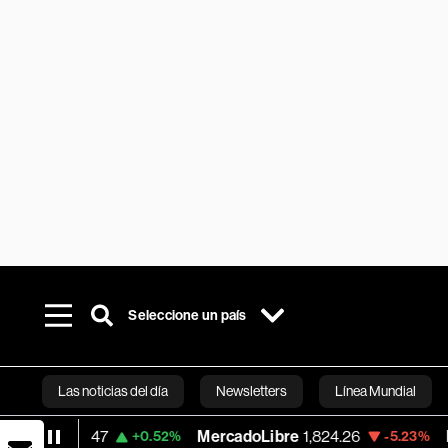
Seleccione un país
Las noticias del día
Newsletters
Línea Mundial
47
MercadoLibre
1,824.26
Banco de Bo
+0.52%
-5.23%
Bloomberg 