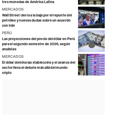
tres monedas de América Latina
MERCADOS
Wall Street cierra a la baja por el repunte del
petróleo y nuevas dudas sobre un acuerdo
con Irán
PERÚ
Las proyecciones del precio del dólar en Perú
para el segundo semestre de 2026, según
analistas
MERCADOS
El dólar domina las stablecoins y el avance del
sector lleva el debate más allá del mundo
cripto