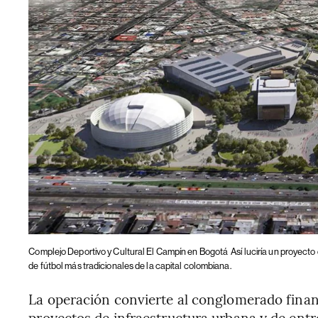
Complejo Deportivo y Cultural El Campín en Bogotá
Así luciría un proyect
de fútbol más tradicionales de la capital colombiana.
La operación convierte al conglomerado finan
proyectos de infraestructura urbana y de entr