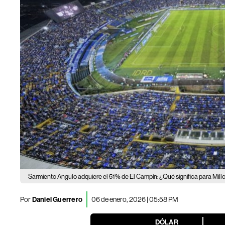
Sarmiento Angulo adquiere el 51% de El Campín: ¿Qué significa para Mill
Por
Daniel Guerrero
06 de enero, 2026 | 05:58 PM
DÓLAR