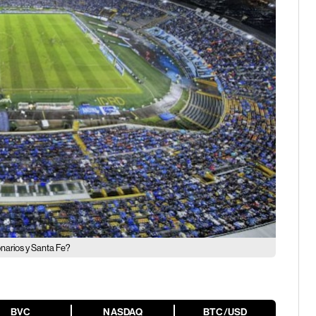
onarios y Santa Fe?
BVC
NASDAQ
BTC/USD