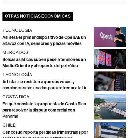
OTRAS NOTICIAS ECONÓMICAS
TECNOLOGÍA
Así será el primer dispositivo de OpenAI: un
altavoz con IA, sensores y piezas móviles
MERCADOS
Bolsas asiáticas suben pese a tensiones en
Medio Oriente y al repunte del petróleo
TECNOLOGÍA
Artistas se resisten a que sus voces y
canciones sean usadas para entrenar a la IA
COSTA RICA
En qué consiste la propuesta de Costa Rica
para resolver la disputa comercial con
Panamá
CHILE
Cencosud reporta pérdidas trimestrales por