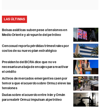
LAS ÚLTIMAS
Bolsas asiáticas suben pese a tensiones en
Medio Oriente y al repunte del petróleo
Cencosud reporta pérdidas trimestrales por
costos de su nuevo plan estratégico
Presidente del BCRA dice que no ve
necesaria una baja de encajes para reactivar
el crédito
Activos de mercados emergentes caen por
temor a que el acuerdo sobre Ormuz eleve las
tensiones
Dudas sobre el acuerdo entre Irán y Omán
para reabrir Ormuz impulsan al petróleo