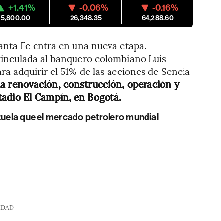
+1.41%
-0.06%
-0.16%
15,800.00
26,348.35
64,288.60
anta Fe entra en una nueva etapa.
vinculada al banquero colombiano Luis
a adquirir el 51% de las acciones de Sencia
a renovación, construcción, operación y
tadio El Campín, en Bogotá.
zuela que el mercado petrolero mundial
IDAD