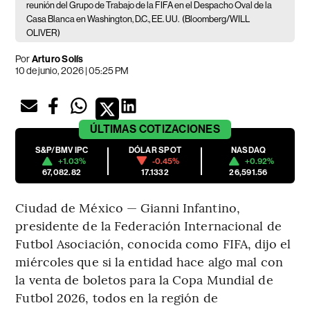
reunión del Grupo de Trabajo de la FIFA en el Despacho Oval de la
Casa Blanca en Washington, D.C., EE. UU.
(Bloomberg/WILL
OLIVER)
Por
Arturo Solís
10 de junio, 2026 | 05:25 PM
ÚLTIMAS
COTIZACIONES
S&P/BMV IPC
DÓLAR SPOT
NASDAQ
+1.03%
-0.45%
+0.92%
67,082.82
17.1332
26,591.56
Ciudad de México — Gianni Infantino,
presidente de la Federación Internacional de
Futbol Asociación, conocida como FIFA, dijo el
miércoles que si la entidad hace algo mal con
la venta de boletos para la Copa Mundial de
Futbol 2026, todos en la región de