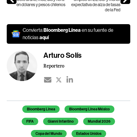
en dólares y pesos chilenos
expectativa de alza de tasas
de la Fed
Convierta
Bloomberg Línea
en su fuente de
noticias
aquí
Arturo Solís
Reportero
Temas de este artículo
Bloomberg Línea
Bloomberg Línea México
FIFA
Gianni Infantino
Mundial 2026
Copa del Mundo
Estados Unidos