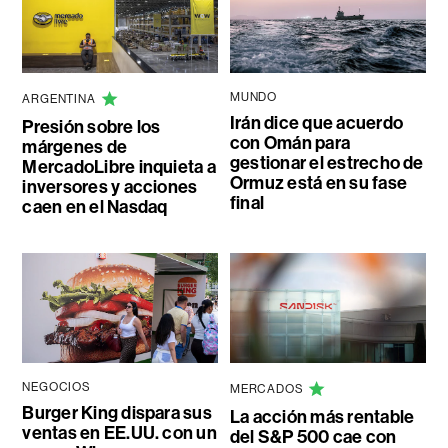
MUNDO
ARGENTINA
Irán dice que acuerdo
Presión sobre los
con Omán para
márgenes de
gestionar el estrecho de
MercadoLibre inquieta a
Ormuz está en su fase
inversores y acciones
final
caen en el Nasdaq
NEGOCIOS
MERCADOS
Burger King dispara sus
La acción más rentable
ventas en EE.UU. con un
del S&P 500 cae con