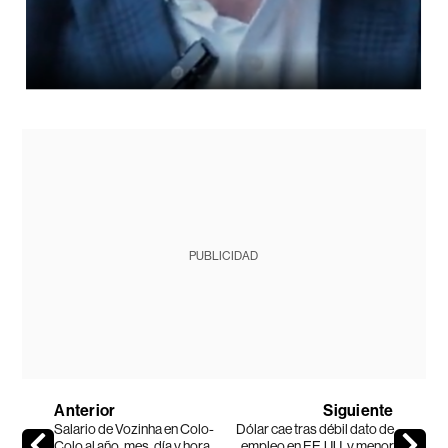
PUBLICIDAD
Anterior
Siguiente
Salario de Vozinha en Colo-
Dólar cae tras débil dato de
Colo al año, mes, día y hora
empleo en EE.UU. y menor