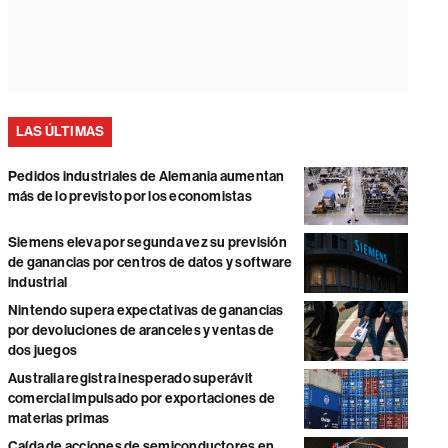
LAS ÚLTIMAS
Pedidos industriales de Alemania aumentan
más de lo previsto por los economistas
Siemens eleva por segunda vez su previsión
de ganancias por centros de datos y software
industrial
Nintendo supera expectativas de ganancias
por devoluciones de aranceles y ventas de
dos juegos
Australia registra inesperado superávit
comercial impulsado por exportaciones de
materias primas
Caída de acciones de semiconductores en