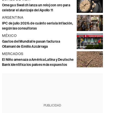
Omega x Swatch lanza un reloj con oro para
celebrar el alunizaje del Apollo 11
ARGENTINA
IPC de julio 2026: de cuánto sería la inflación,
según las consultoras
MÉXICO
Gastos del Mundial le pasan factura a
Ollamani de Emilio Azcárraga
MERCADOS
El Niño amenaza a América Latina y Deutsche
Bank identifica los países más expuestos
PUBLICIDAD