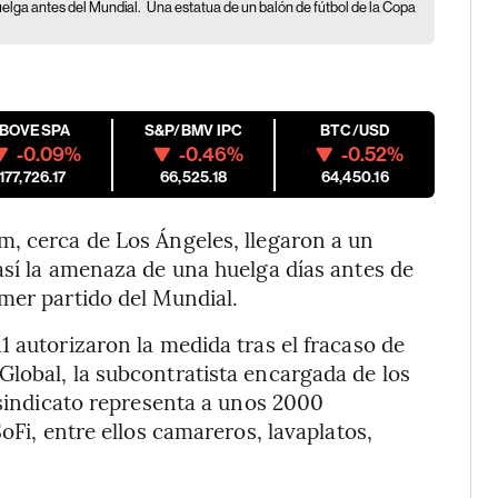
uelga antes del Mundial.
Una estatua de un balón de fútbol de la Copa
IBOVESPA
S&P/BMV IPC
BTC/USD
-0.09%
-0.46%
-0.52%
177,726.17
66,525.18
64,450.16
m, cerca de Los Ángeles, llegaron a un
así la amenaza de una huelga días antes de
mer partido del Mundial.
1 autorizaron la medida tras el fracaso de
lobal, la subcontratista encargada de los
 sindicato representa a unos 2000
oFi, entre ellos camareros, lavaplatos,