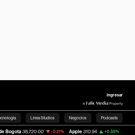
Ingresar
ecnología
Línea Studios
Negocios
Podcasts
720.00
Apple
310.94
USD COP
3,175.95
-0.21%
+0.55%
English