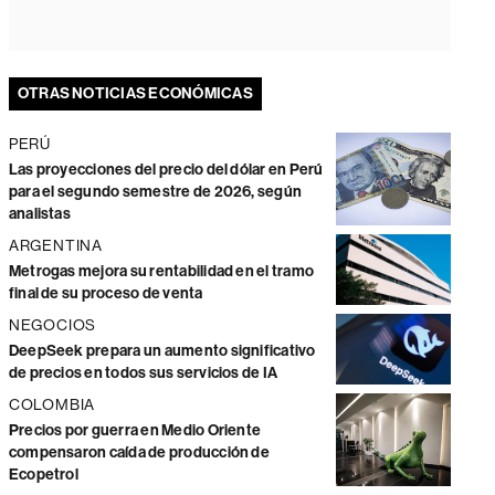
OTRAS NOTICIAS ECONÓMICAS
PERÚ
Las proyecciones del precio del dólar en Perú
para el segundo semestre de 2026, según
analistas
ARGENTINA
Metrogas mejora su rentabilidad en el tramo
final de su proceso de venta
NEGOCIOS
DeepSeek prepara un aumento significativo
de precios en todos sus servicios de IA
COLOMBIA
Precios por guerra en Medio Oriente
compensaron caída de producción de
Ecopetrol