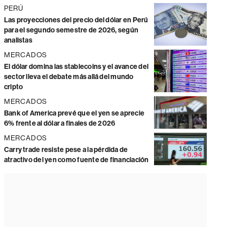
PERÚ
Las proyecciones del precio del dólar en Perú
para el segundo semestre de 2026, según
analistas
MERCADOS
El dólar domina las stablecoins y el avance del
sector lleva el debate más allá del mundo
cripto
MERCADOS
Bank of America prevé que el yen se aprecie
6% frente al dólar a finales de 2026
MERCADOS
Carry trade resiste pese a la pérdida de
atractivo del yen como fuente de financiación