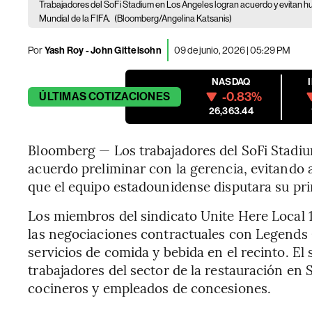
Trabajadores del SoFi Stadium en Los Ángeles logran acuerdo y evitan h
Mundial de la FIFA.
(Bloomberg/Angelina Katsanis)
Por
Yash Roy - John Gittelsohn
09 de junio, 2026 | 05:29 PM
NASDAQ
-0.83%
ÚLTIMAS
COTIZACIONES
26,363.44
Bloomberg — Los trabajadores del SoFi Stadiu
acuerdo preliminar con la gerencia, evitando 
que el equipo estadounidense disputara su pri
Los miembros del sindicato Unite Here Local 1
las negociaciones contractuales con Legends G
servicios de comida y bebida en el recinto. El
trabajadores del sector de la restauración en S
cocineros y empleados de concesiones.