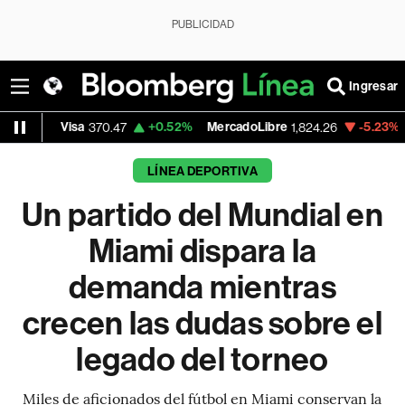
PUBLICIDAD
Ingresar
sa
+0.52%
MercadoLibre
-5.23%
Banco de B
370.47
1,824.26
LÍNEA DEPORTIVA
Un partido del Mundial en
Miami dispara la
demanda mientras
crecen las dudas sobre el
legado del torneo
Miles de aficionados del fútbol en Miami conservan la