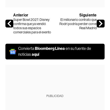
Anterior
Siguiente
Super Bowl 2027: Disney
El millonario contrato que
confirma que ya vendió
Rodri podría perder con el
todos sus espacios
Real Madrid
comerciales para el evento
Convierta
Bloomberg Línea
en su fuente de
noticias
aquí
PUBLICIDAD