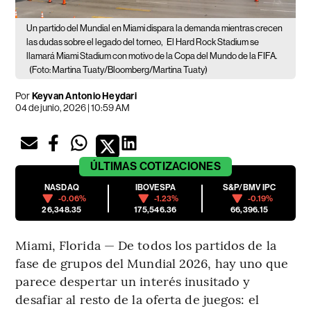
Un partido del Mundial en Miami dispara la demanda mientras crecen
las dudas sobre el legado del torneo,
El Hard Rock Stadium se
llamará Miami Stadium con motivo de la Copa del Mundo de la FIFA.
(Foto: Martina Tuaty/Bloomberg/Martina Tuaty)
Por
Keyvan Antonio Heydari
04 de junio, 2026 | 10:59 AM
ÚLTIMAS
COTIZACIONES
NASDAQ
IBOVESPA
S&P/BMV IPC
-0.06%
-1.23%
-0.19%
26,348.35
175,546.36
66,396.15
Miami, Florida — De todos los partidos de la
fase de grupos del Mundial 2026, hay uno que
parece despertar un interés inusitado y
desafiar al resto de la oferta de juegos: el