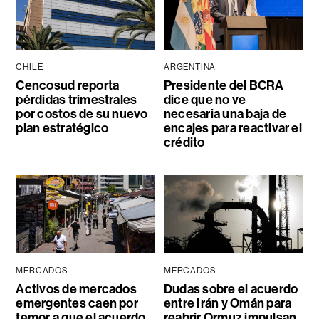
CHILE
ARGENTINA
Cencosud reporta
Presidente del BCRA
pérdidas trimestrales
dice que no ve
por costos de su nuevo
necesaria una baja de
plan estratégico
encajes para reactivar el
crédito
MERCADOS
MERCADOS
Activos de mercados
Dudas sobre el acuerdo
emergentes caen por
entre Irán y Omán para
temor a que el acuerdo
reabrir Ormuz impulsan