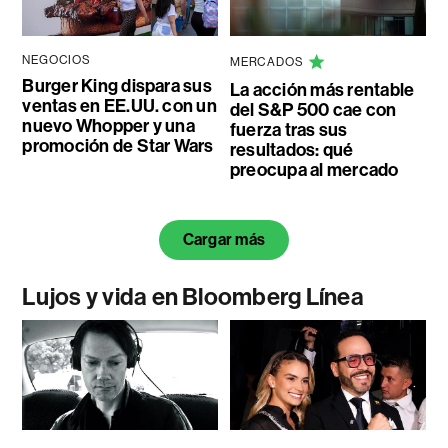
NEGOCIOS
MERCADOS
Burger King dispara sus
La acción más rentable
ventas en EE.UU. con un
del S&P 500 cae con
nuevo Whopper y una
fuerza tras sus
promoción de Star Wars
resultados: qué
preocupa al mercado
Cargar más
Lujos y vida en Bloomberg Línea