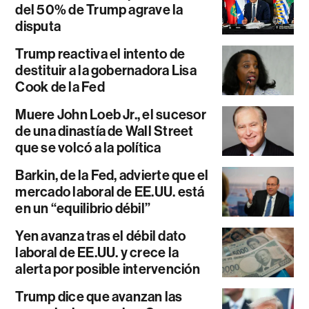
del 50% de Trump agrave la
disputa
Trump reactiva el intento de
destituir a la gobernadora Lisa
Cook de la Fed
Muere John Loeb Jr., el sucesor
de una dinastía de Wall Street
que se volcó a la política
Barkin, de la Fed, advierte que el
mercado laboral de EE.UU. está
en un “equilibrio débil”
Yen avanza tras el débil dato
laboral de EE.UU. y crece la
alerta por posible intervención
Trump dice que avanzan las