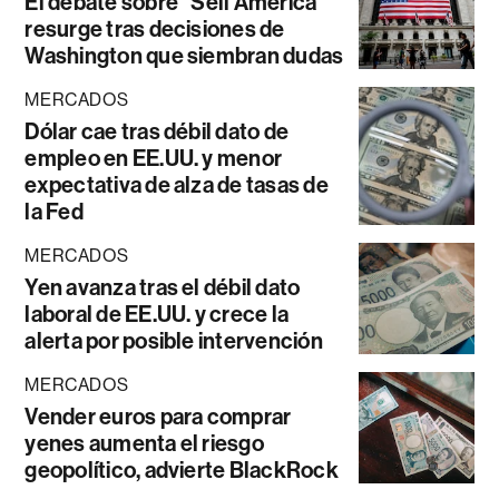
El debate sobre “Sell América”
resurge tras decisiones de
Washington que siembran dudas
MERCADOS
Dólar cae tras débil dato de
empleo en EE.UU. y menor
expectativa de alza de tasas de
la Fed
MERCADOS
Yen avanza tras el débil dato
laboral de EE.UU. y crece la
alerta por posible intervención
MERCADOS
Vender euros para comprar
yenes aumenta el riesgo
geopolítico, advierte BlackRock