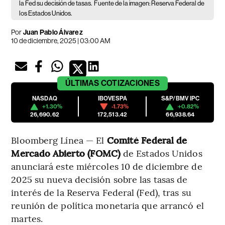
la Fed su decisión de tasas.
Fuente de la imagen: Reserva Federal de
los Estados Unidos.
Por
Juan Pablo Álvarez
10 de diciembre, 2025 | 03:00 AM
ÚLTIMAS
COTIZACIONES
NASDAQ
IBOVESPA
S&P/BMV IPC
+1.30%
-1.73%
+0.82%
26,690.62
172,513.42
66,938.64
Bloomberg Línea — El
Comité Federal de
Mercado Abierto (FOMC)
de Estados Unidos
anunciará este miércoles 10 de diciembre de
2025 su nueva decisión sobre las tasas de
interés de la Reserva Federal (Fed), tras su
reunión de política monetaria que arrancó el
martes.