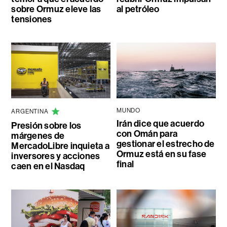
sobre Ormuz eleve las
al petróleo
tensiones
MUNDO
ARGENTINA
Irán dice que acuerdo
Presión sobre los
con Omán para
márgenes de
gestionar el estrecho de
MercadoLibre inquieta a
Ormuz está en su fase
inversores y acciones
final
caen en el Nasdaq