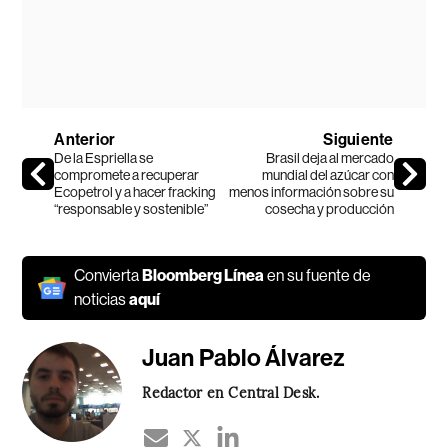
Anterior
Siguiente
De la Espriella se
Brasil deja al mercado
compromete a recuperar
mundial del azúcar con
Ecopetrol y a hacer fracking
menos información sobre su
“responsable y sostenible”
cosecha y producción
Convierta
Bloomberg Línea
en su fuente de
noticias
aquí
Juan Pablo Álvarez
Redactor en Central Desk.