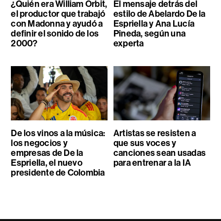
¿Quién era William Orbit,
El mensaje detrás del
el productor que trabajó
estilo de Abelardo De la
con Madonna y ayudó a
Espriella y Ana Lucía
definir el sonido de los
Pineda, según una
2000?
experta
De los vinos a la música:
Artistas se resisten a
los negocios y
que sus voces y
empresas de De la
canciones sean usadas
Espriella, el nuevo
para entrenar a la IA
presidente de Colombia