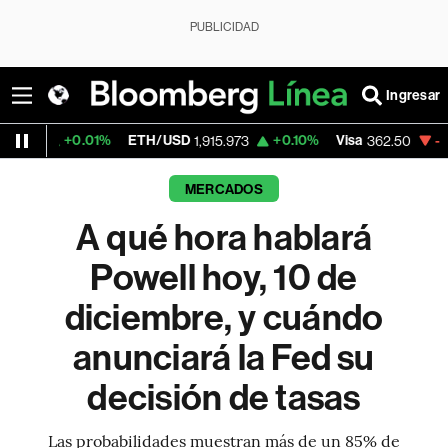
PUBLICIDAD
Ingresar
01%
ETH/USD
+0.10%
Visa
-2.15%
Mercad
1,915.973
362.50
MERCADOS
A qué hora hablará
Powell hoy, 10 de
diciembre, y cuándo
anunciará la Fed su
decisión de tasas
Las probabilidades muestran más de un 85% de