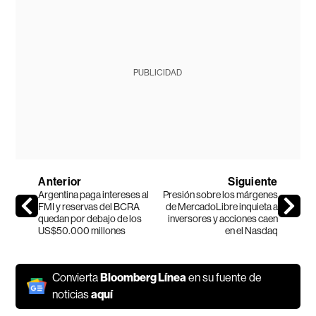
PUBLICIDAD
Anterior
Siguiente
Argentina paga intereses al
Presión sobre los márgenes
FMI y reservas del BCRA
de MercadoLibre inquieta a
quedan por debajo de los
inversores y acciones caen
US$50.000 millones
en el Nasdaq
Convierta
Bloomberg Línea
en su fuente de
noticias
aquí