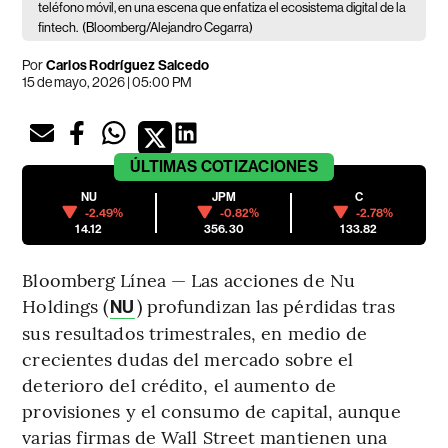
teléfono móvil, en una escena que enfatiza el ecosistema digital de la
fintech.
(Bloomberg/Alejandro Cegarra)
Por
Carlos Rodríguez Salcedo
15 de mayo, 2026 | 05:00 PM
ÚLTIMAS
COTIZACIONES
NU
JPM
C
-2.49%
-0.82%
-2.78%
14.12
356.30
133.82
Bloomberg Línea — Las acciones de Nu
Holdings (
) profundizan las pérdidas tras
NU
sus resultados trimestrales, en medio de
crecientes dudas del mercado sobre el
deterioro del crédito, el aumento de
provisiones y el consumo de capital, aunque
varias firmas de Wall Street mantienen una