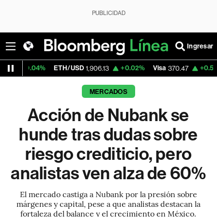
PUBLICIDAD
Ingresar
ETH/USD
+0.02%
Visa
+0.52%
MercadoLi
1,906.13
370.47
MERCADOS
Acción de Nubank se
hunde tras dudas sobre
riesgo crediticio, pero
analistas ven alza de 60%
El mercado castiga a Nubank por la presión sobre
márgenes y capital, pese a que analistas destacan la
fortaleza del balance y el crecimiento en México.