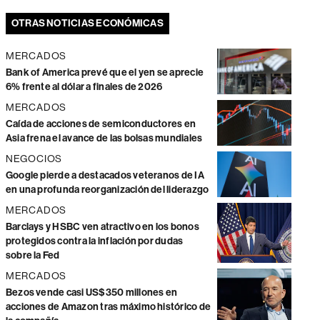
OTRAS NOTICIAS ECONÓMICAS
MERCADOS
Bank of America prevé que el yen se aprecie
6% frente al dólar a finales de 2026
MERCADOS
Caída de acciones de semiconductores en
Asia frena el avance de las bolsas mundiales
NEGOCIOS
Google pierde a destacados veteranos de IA
en una profunda reorganización del liderazgo
MERCADOS
Barclays y HSBC ven atractivo en los bonos
protegidos contra la inflación por dudas
sobre la Fed
MERCADOS
Bezos vende casi US$350 millones en
acciones de Amazon tras máximo histórico de