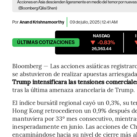
Acciones en Asia descienden ligeramente en medio del temor por nuevas
(Bloomberg/Qilai Shen)
Por
Anand Krishnamoorthy
09 de julio, 2025 | 12:41 AM
NASDAQ
-0.83%
ÚLTIMAS
COTIZACIONES
26,363.44
Bloomberg — Las acciones asiáticas registraro
se abstuvieron de realizar apuestas arriesgad
Trump intensificara las tensiones comerciale
tras la última amenaza arancelaria de Trump.
El índice bursátil regional cayó un 0,3%, su t
Hong Kong retrocedieron un 0,9% después de q
mantuviera por 33º mes consecutivo, mientra
inesperadamente en junio. Las acciones de Ch
encaminándose hacia su nivel de cierre más a