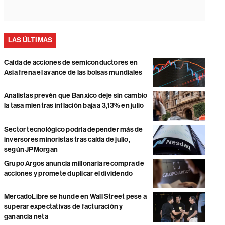
LAS ÚLTIMAS
Caída de acciones de semiconductores en
Asia frena el avance de las bolsas mundiales
Analistas prevén que Banxico deje sin cambio
la tasa mientras inflación baja a 3,13% en julio
Sector tecnológico podría depender más de
inversores minoristas tras caída de julio,
según JPMorgan
Grupo Argos anuncia millonaria recompra de
acciones y promete duplicar el dividendo
MercadoLibre se hunde en Wall Street pese a
superar expectativas de facturación y
ganancia neta