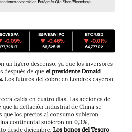
 tensiones comerciales.
Fotógrafo: Qilai Shen/Bloomberg.
IBOVESPA
S&P/BMV IPC
BTC/USD
-0.09%
-0.46%
-0.01%
177,726.17
66,525.18
64,777.02
n un ligero descenso, ya que los inversores
as después de que
el presidente Donald
s.
Los futuros del cobre en Londres cayeron
ercera caída en cuatro días. Las acciones de
ue la deflación industrial de China se
s que los precios al consumo subieron
ina continental subieron un 0,3%,
lto desde diciembre.
Los bonos del Tesoro