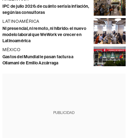
IPC de julio 2026: de cuánto sería la inflación,
según las consultoras
LATINOAMÉRICA
Ni presencial, ni remoto, ni híbrido: el nuevo
modelo laboral que WeWork ve crecer en
Latinoamérica
MÉXICO
Gastos del Mundial le pasan factura a
Ollamani de Emilio Azcárraga
PUBLICIDAD