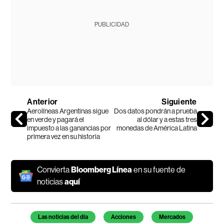
PUBLICIDAD
Anterior
Siguiente
Aerolíneas Argentinas sigue
Dos datos pondrán a prueba
en verde y pagará el
al dólar y a estas tres
impuesto a las ganancias por
monedas de América Latina
primera vez en su historia
Convierta
Bloomberg Línea
en su fuente de
noticias
aquí
Temas de este artículo
Las noticias del día
Acciones
Mercados