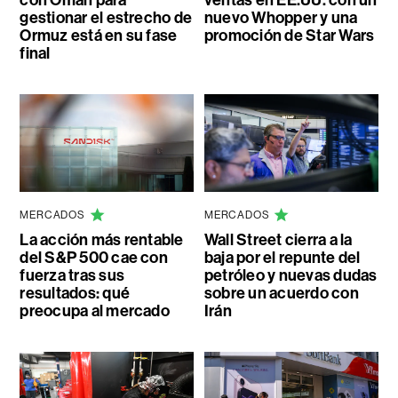
con Omán para
ventas en EE.UU. con un
gestionar el estrecho de
nuevo Whopper y una
Ormuz está en su fase
promoción de Star Wars
final
MERCADOS
MERCADOS
La acción más rentable
Wall Street cierra a la
del S&P 500 cae con
baja por el repunte del
fuerza tras sus
petróleo y nuevas dudas
resultados: qué
sobre un acuerdo con
preocupa al mercado
Irán