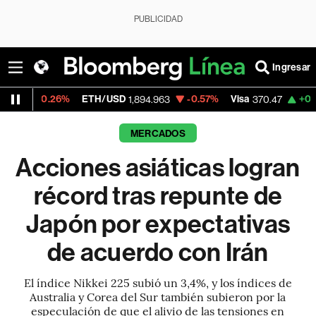
PUBLICIDAD
Ingresar
%
ETH/USD
-0.57%
Visa
+0.52%
Mercado
1,894.963
370.47
MERCADOS
Acciones asiáticas logran
récord tras repunte de
Japón por expectativas
de acuerdo con Irán
El índice Nikkei 225 subió un 3,4%, y los índices de
Australia y Corea del Sur también subieron por la
especulación de que el alivio de las tensiones en