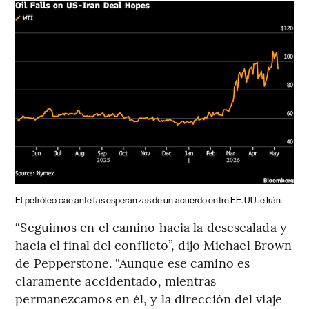
El petróleo cae ante las esperanzas de un acuerdo entre EE. UU. e Irán.
“Seguimos en el camino hacia la desescalada y
hacia el final del conflicto”, dijo Michael Brown
de Pepperstone. “Aunque ese camino es
claramente accidentado, mientras
permanezcamos en él, y la dirección del viaje