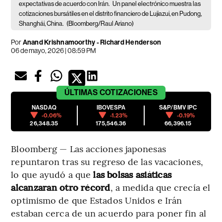
expectativas de acuerdo con Irán.
Un panel electrónico muestra las
cotizaciones bursátiles en el distrito financiero de Lujiazui, en Pudong,
Shanghái, China.
(Bloomberg/Raul Ariano)
Por
Anand Krishnamoorthy - Richard Henderson
06 de mayo, 2026 | 08:59 PM
ÚLTIMAS
COTIZACIONES
NASDAQ
IBOVESPA
S&P/BMV IPC
-0.06%
-1.23%
-0.19%
26,348.35
175,546.36
66,396.15
Bloomberg — Las acciones japonesas
repuntaron tras su regreso de las vacaciones,
lo que ayudó a que
las bolsas asiáticas
alcanzaran otro récord
, a medida que crecía el
optimismo de que Estados Unidos e Irán
estaban cerca de un acuerdo para poner fin al