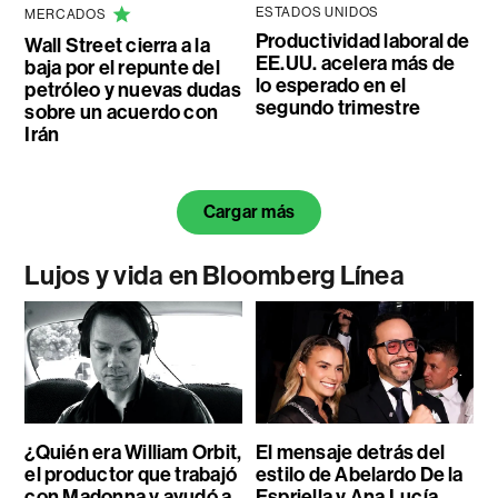
ESTADOS UNIDOS
MERCADOS
Productividad laboral de
Wall Street cierra a la
EE.UU. acelera más de
baja por el repunte del
lo esperado en el
petróleo y nuevas dudas
segundo trimestre
sobre un acuerdo con
Irán
Cargar más
Lujos y vida en Bloomberg Línea
¿Quién era William Orbit,
El mensaje detrás del
el productor que trabajó
estilo de Abelardo De la
con Madonna y ayudó a
Espriella y Ana Lucía