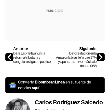
PUBLICIDAD
Anterior
Siguiente
De la Espriella anuncia
Deforestación en la
reforma tributaria y
Amazonía brasileña cae 37%
congelará el gasto público
y apunta a su nivel más bajo
desde 1988
Convierta
Bloomberg Línea
en su fuente de
noticias
aquí
Carlos Rodríguez Salcedo