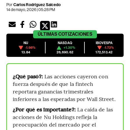
Por
Carlos Rodríguez Salcedo
14 de mayo, 2026 | 05:28 PM
ÚLTIMAS
COTIZACIONES
NU
NASDAQ
IBOVESPA
-1.98%
+1.30%
-1.73%
13.84
26,690.62
172,513.42
¿Qué pasó?:
Las acciones cayeron con
fuerza después de que la fintech
reportara ganancias trimestrales
inferiores a las esperadas por Wall Street.
¿Por qué es importante?:
La caída de las
acciones de Nu Holdings refleja la
preocupación del mercado por el