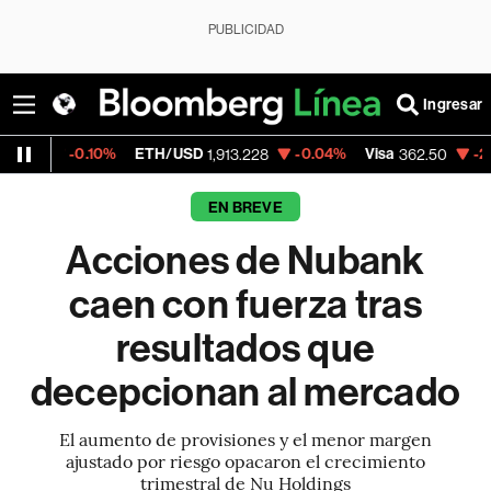
PUBLICIDAD
Ingresar
.10%
ETH/USD
-0.04%
Visa
-2.15%
Merca
1,913.228
362.50
EN BREVE
Acciones de Nubank
caen con fuerza tras
resultados que
decepcionan al mercado
El aumento de provisiones y el menor margen
ajustado por riesgo opacaron el crecimiento
trimestral de Nu Holdings