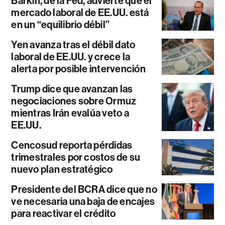
Barkin, de la Fed, advierte que el
mercado laboral de EE.UU. está
en un “equilibrio débil”
Yen avanza tras el débil dato
laboral de EE.UU. y crece la
alerta por posible intervención
Trump dice que avanzan las
negociaciones sobre Ormuz
mientras Irán evalúa veto a
EE.UU.
Cencosud reporta pérdidas
trimestrales por costos de su
nuevo plan estratégico
Presidente del BCRA dice que no
ve necesaria una baja de encajes
para reactivar el crédito