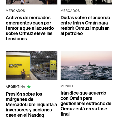
MERCADOS
MERCADOS
Activos de mercados
Dudas sobre el acuerdo
emergentes caen por
entre Irán y Omán para
temor a que el acuerdo
reabrir Ormuz impulsan
sobre Ormuz eleve las
al petróleo
tensiones
MUNDO
ARGENTINA
Irán dice que acuerdo
Presión sobre los
con Omán para
márgenes de
gestionar el estrecho de
MercadoLibre inquieta a
Ormuz está en su fase
inversores y acciones
final
caen en el Nasdaq