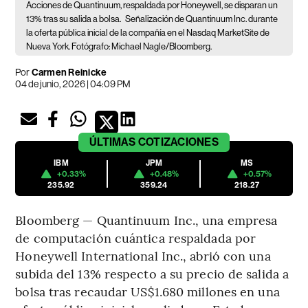
Acciones de Quantinuum, respaldada por Honeywell, se disparan un
13% tras su salida a bolsa.
Señalización de Quantinuum Inc. durante
la oferta pública inicial de la compañía en el Nasdaq MarketSite de
Nueva York. Fotógrafo: Michael Nagle/Bloomberg.
Por
Carmen Reinicke
04 de junio, 2026 | 04:09 PM
ÚLTIMAS
COTIZACIONES
IBM
JPM
MS
+0.33%
+0.48%
+0.57%
235.92
359.24
218.27
Bloomberg — Quantinuum Inc., una empresa
de computación cuántica respaldada por
Honeywell International Inc., abrió con una
subida del 13% respecto a su precio de salida a
bolsa tras recaudar US$1.680 millones en una