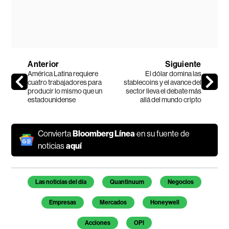
Anterior
Siguiente
América Latina requiere
El dólar domina las
cuatro trabajadores para
stablecoins y el avance del
producir lo mismo que un
sector lleva el debate más
estadounidense
allá del mundo cripto
Convierta
Bloomberg Línea
en su fuente de
noticias
aquí
Temas de este artículo
Las noticias del día
Quantinuum
Negocios
Empresas
Mercados
Honeywell
Acciones
OPI