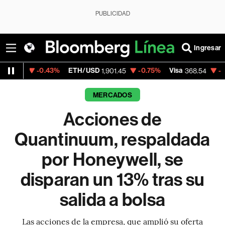
PUBLICIDAD
Ingresar
0.43%
ETH/USD
-0.75%
Visa
-0.28%
Merc
1,901.45
368.54
MERCADOS
Acciones de
Quantinuum, respaldada
por Honeywell, se
disparan un 13% tras su
salida a bolsa
Las acciones de la empresa, que amplió su oferta