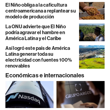
El Niño obliga a la caficultura
centroamericana a replantear su
modelo de producción
La ONU advierte que El Niño
podría agravar el hambre en
América Latina y el Caribe
Así logró este país de América
Latina generar toda su
electricidad con fuentes 100%
renovables
Económicas e internacionales