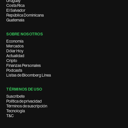
Uruguay
Costa Rica
El Salvador
República Dominicana
Guatemala
SOBRE NOSOTROS
Economía
Mercados
Dólar Hoy
Actualidad
Cripto
Finanzas Personales
Podcasts
Listas de Bloomberg Línea
TÉRMINOS DE USO
Suscríbete
Política de privacidad
Términos de suscripción
Tecnología
T&C