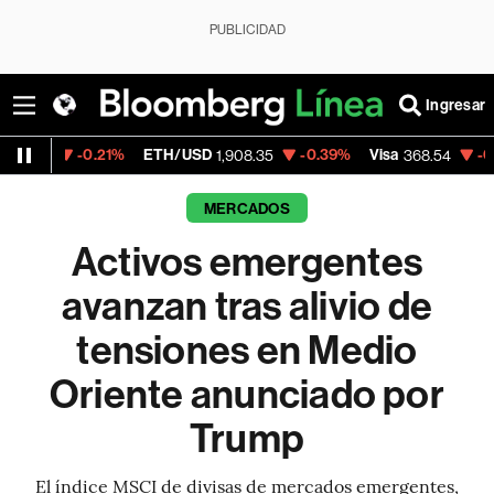
PUBLICIDAD
Ingresar
-0.21%
ETH/USD
-0.39%
Visa
-0.28%
Merc
1,908.35
368.54
MERCADOS
Activos emergentes
avanzan tras alivio de
tensiones en Medio
Oriente anunciado por
Trump
El índice MSCI de divisas de mercados emergentes,