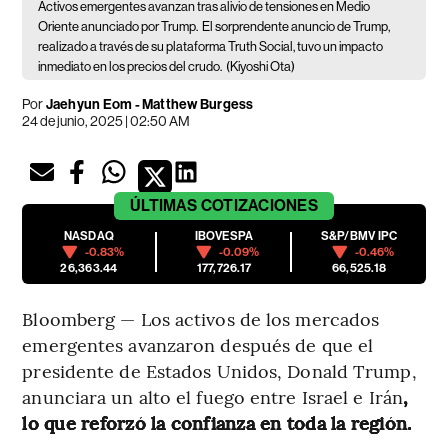
Activos emergentes avanzan tras alivio de tensiones en Medio
Oriente anunciado por Trump.
El sorprendente anuncio de Trump,
realizado a través de su plataforma Truth Social, tuvo un impacto
inmediato en los precios del crudo.
(Kiyoshi Ota)
Por
Jaehyun Eom - Matthew Burgess
24 de junio, 2025 | 02:50 AM
ÚLTIMAS
COTIZACIONES
NASDAQ
IBOVESPA
S&P/BMV IPC
-0.83%
-0.09%
-0.46%
26,363.44
177,726.17
66,525.18
Bloomberg — Los activos de los mercados
emergentes avanzaron después de que el
presidente de Estados Unidos, Donald Trump,
anunciara un alto el fuego entre Israel e Irán
,
lo que reforzó la confianza en toda la región.