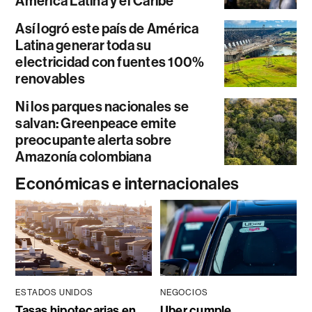
América Latina y el Caribe
Así logró este país de América
Latina generar toda su
electricidad con fuentes 100%
renovables
Ni los parques nacionales se
salvan: Greenpeace emite
preocupante alerta sobre
Amazonía colombiana
Económicas e internacionales
ESTADOS UNIDOS
NEGOCIOS
Tasas hipotecarias en
Uber cumple