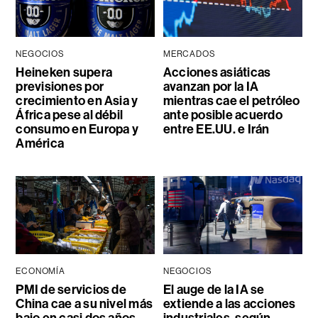
NEGOCIOS
MERCADOS
Heineken supera
Acciones asiáticas
previsiones por
avanzan por la IA
crecimiento en Asia y
mientras cae el petróleo
África pese al débil
ante posible acuerdo
consumo en Europa y
entre EE.UU. e Irán
América
ECONOMÍA
NEGOCIOS
PMI de servicios de
El auge de la IA se
China cae a su nivel más
extiende a las acciones
bajo en casi dos años
industriales, según