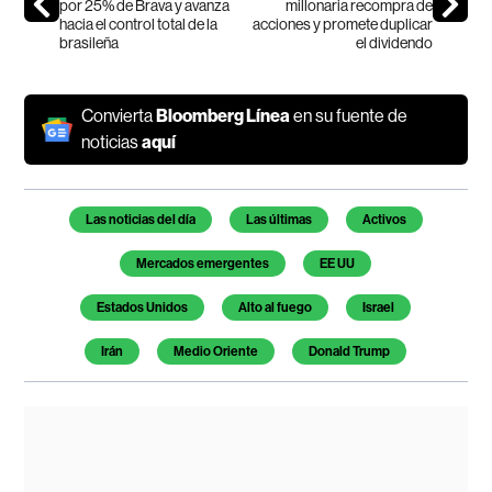
por 25% de Brava y avanza
millonaria recompra de
hacia el control total de la
acciones y promete duplicar
brasileña
el dividendo
Convierta
Bloomberg Línea
en su fuente de
noticias
aquí
Temas de este artículo
Las noticias del día
Las últimas
Activos
Mercados emergentes
EE UU
Estados Unidos
Alto al fuego
Israel
Irán
Medio Oriente
Donald Trump