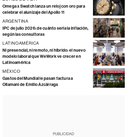
Omega x Swatch lanza un reloj con oro para
celebrar el alunizaje del Apollo 11
ARGENTINA
IPC de julio 2026: de cuánto sería la inflación,
según las consultoras
LATINOAMÉRICA
Ni presencial, ni remoto, ni híbrido: el nuevo
modelo laboral que WeWork ve crecer en
Latinoamérica
MÉXICO
Gastos del Mundial le pasan factura a
Ollamani de Emilio Azcárraga
PUBLICIDAD