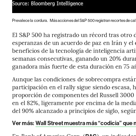
Prevalece la cordura.
Más acciones del S&P 500 registran recortes de calif
El S&P 500 ha registrado un récord tras otro 
esperanzas de un acuerdo de paz en Irán y el 
beneficios de la tecnología de inteligencia art
semanas consecutivas, ganando un 20% durante
ganadora más fuerte de esta duración en 75 a
Aunque las condiciones de sobrecompra están 
participación en el rally sigue siendo escasa, 
proporción de componentes del Russell 3000
en el 82%, ligeramente por encima de la medi
del 90% alcanzado a principios de siglo, según
Ver más:
Wall Street muestra más “codicia” que
En Bank of America Corp. (
), un indicado