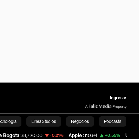
Ingresar
ecnología
Línea Studios
Negocios
Podcasts
38,720.00
Apple
310.94
USD COP
3,175.
-0.21%
+0.55%
English