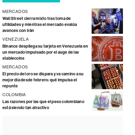
MERCADOS
Wall Street cierra mixto tras toma de
utilidades y mientras el mercado evalúa
avances con Irán
VENEZUELA
Binance despliega su tarjeta en Venezuela en
un mercado impulsado por el auge de las
stablecoins
MERCADOS
El precio del oro se dispara y va camino a su
mejor día desde febrero: qué impulsa el
repunte
COLOMBIA
Las razones por las que el peso colombiano
está siendo tan atractivo