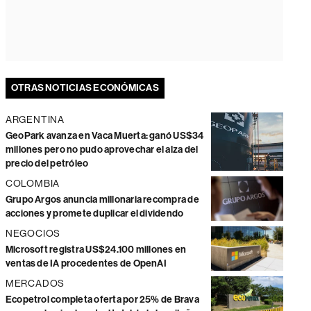
OTRAS NOTICIAS ECONÓMICAS
ARGENTINA
GeoPark avanza en Vaca Muerta: ganó US$34
millones pero no pudo aprovechar el alza del
precio del petróleo
COLOMBIA
Grupo Argos anuncia millonaria recompra de
acciones y promete duplicar el dividendo
NEGOCIOS
Microsoft registra US$24.100 millones en
ventas de IA procedentes de OpenAI
MERCADOS
Ecopetrol completa oferta por 25% de Brava