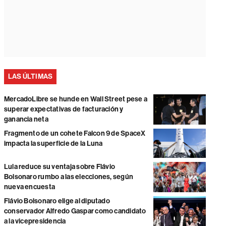
LAS ÚLTIMAS
MercadoLibre se hunde en Wall Street pese a
superar expectativas de facturación y
ganancia neta
Fragmento de un cohete Falcon 9 de SpaceX
impacta la superficie de la Luna
Lula reduce su ventaja sobre Flávio
Bolsonaro rumbo a las elecciones, según
nueva encuesta
Flávio Bolsonaro elige al diputado
conservador Alfredo Gaspar como candidato
a la vicepresidencia