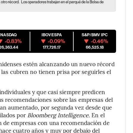
 otro récord.
Los operadores trabajan en el parqué de la Bolsa de
NASDAQ
IBOVESPA
S&P/BMV IPC
-0.83%
-0.09%
-0.46%
26,363.44
177,726.17
66,525.18
nidenses estén alcanzando un nuevo récord
e las cubren no tienen prisa por seguirles el
individuales y que casi siempre predicen
us recomendaciones sobre las empresas del
 han aumentado, por segunda vez desde que
ilados por
Bloomberg Intelligence.
En el
ión de empresas con una recomendación de
hace cuatro años y muy por debajo del