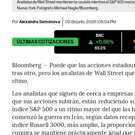
Analistas de Wall Street mantienen la cautela mientras el S&P 500 marca
Nueva York. Fotógrafo: Michael Nagle/Bloomberg.
Por
Alexandra Semenova
02 de junio, 2026 | 05:04 PM
BAC
+0.56%
ÚLTIMAS
COTIZACIONES
63.25
Bloomberg — Puede que las acciones estadou
tras otro, pero los analistas de Wall Street qu
ritmo.
Los analistas que siguen de cerca a empresas 
que sus acciones subirán, están reduciendo s
índice S&P 500 a un ritmo mayor del que las
comenzó la guerra en Irán, según datos recop
índice Russell 3000, más amplio, la proporc
compra se mantiene prácticamente igual que 