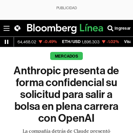
PUBLICIDAD
Ingresar
-0.49%
ETH/USD
-1.02%
Visa
4,468.02
1,896.303
368.54
MERCADOS
Anthropic presenta de
forma confidencial su
solicitud para salir a
bolsa en plena carrera
con OpenAI
La compañía detrás de Claude presentó