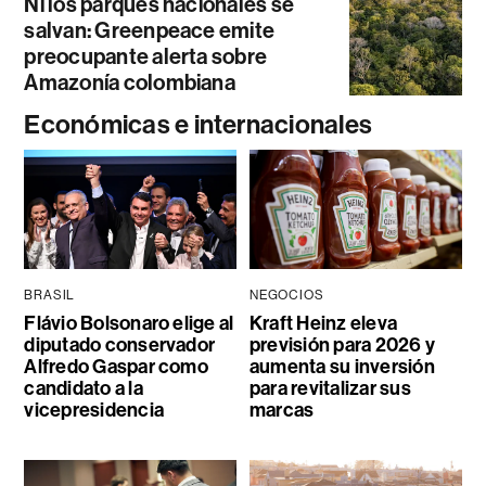
Ni los parques nacionales se
salvan: Greenpeace emite
preocupante alerta sobre
Amazonía colombiana
Económicas e internacionales
BRASIL
NEGOCIOS
Flávio Bolsonaro elige al
Kraft Heinz eleva
diputado conservador
previsión para 2026 y
Alfredo Gaspar como
aumenta su inversión
candidato a la
para revitalizar sus
vicepresidencia
marcas