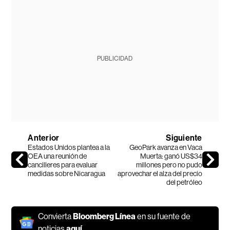
PUBLICIDAD
Anterior
Siguiente
Estados Unidos plantea a la
GeoPark avanza en Vaca
OEA una reunión de
Muerta: ganó US$34
cancilleres para evaluar
millones pero no pudo
medidas sobre Nicaragua
aprovechar el alza del precio
del petróleo
Convierta
Bloomberg Línea
en su fuente de
noticias
aquí