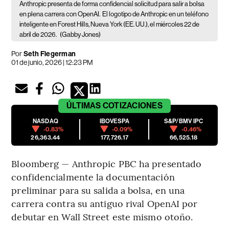
Anthropic presenta de forma confidencial solicitud para salir a bolsa
en plena carrera con OpenAI.
El logotipo de Anthropic en un teléfono
inteligente en Forest Hills, Nueva York (EE. UU.), el miércoles 22 de
abril de 2026.
(Gabby Jones)
Por
Seth Fiegerman
01 de junio, 2026 | 12:23 PM
ÚLTIMAS
COTIZACIONES
NASDAQ
IBOVESPA
S&P/BMV IPC
-0.83%
-0.09%
-0.46%
26,363.44
177,726.17
66,525.18
Bloomberg — Anthropic PBC ha presentado
confidencialmente la documentación
preliminar para su salida a bolsa, en una
carrera contra su antiguo rival OpenAI por
debutar en Wall Street este mismo otoño.