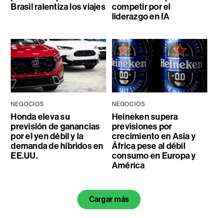
Brasil ralentiza los viajes
competir por el
liderazgo en IA
NEGOCIOS
NEGOCIOS
Honda eleva su
Heineken supera
previsión de ganancias
previsiones por
por el yen débil y la
crecimiento en Asia y
demanda de híbridos en
África pese al débil
EE.UU.
consumo en Europa y
América
Cargar más