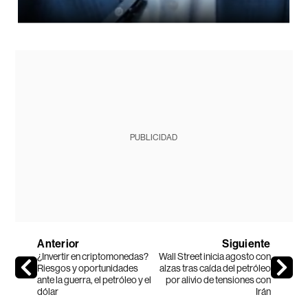
PUBLICIDAD
Anterior
Siguiente
¿Invertir en criptomonedas?
Wall Street inicia agosto con
Riesgos y oportunidades
alzas tras caída del petróleo
ante la guerra, el petróleo y el
por alivio de tensiones con
dólar
Irán