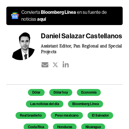
Convierta
Bloomberg Línea
en su fuente de
noticias
aquí
Daniel Salazar Castellanos
Assistant Editor, Pan Regional and Special
Projects
Temas de este artículo
Dólar
Dólar hoy
Economía
Las noticias del día
Bloomberg Línea
Real brasileño
Peso mexicano
El Salvador
Costa Rica
Honduras
Nicaragua