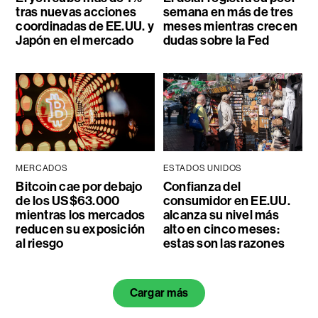
tras nuevas acciones
semana en más de tres
coordinadas de EE.UU. y
meses mientras crecen
Japón en el mercado
dudas sobre la Fed
MERCADOS
ESTADOS UNIDOS
Bitcoin cae por debajo
Confianza del
de los US$63.000
consumidor en EE.UU.
mientras los mercados
alcanza su nivel más
reducen su exposición
alto en cinco meses:
al riesgo
estas son las razones
Cargar más