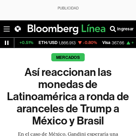
PUBLICIDAD
Ingresar
1%
ETH/USD
-0.80%
Visa
+0.42%
Mercad
1,866.913
367.66
MERCADOS
Así reaccionan las
monedas de
Latinoamérica a ronda de
aranceles de Trump a
México y Brasil
En el caso de México, Gandini esperaría una