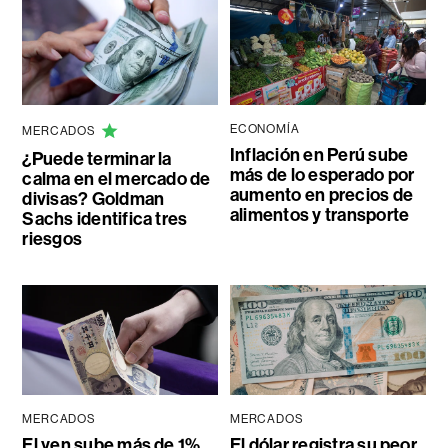
ECONOMÍA
MERCADOS
Inflación en Perú sube
¿Puede terminar la
más de lo esperado por
calma en el mercado de
aumento en precios de
divisas? Goldman
alimentos y transporte
Sachs identifica tres
riesgos
MERCADOS
MERCADOS
El yen sube más de 1%
El dólar registra su peor