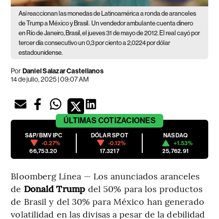
Así reaccionan las monedas de Latinoamérica a ronda de aranceles
de Trump a México y Brasil.
Un vendedor ambulante cuenta dinero
en Río de Janeiro, Brasil, el jueves 31 de mayo de 2012. El real cayó por
tercer día consecutivo un 0,3 por ciento a 2,0224 por dólar
estadounidense.
Por
Daniel Salazar Castellanos
14 de julio, 2025 | 09:07 AM
ÚLTIMAS
COTIZACIONES
S&P/BMV IPC
DÓLAR SPOT
NASDAQ
-0.27%
-0.12%
+1.53%
66,753.20
17.3217
25,762.91
Bloomberg Línea — Los anunciados aranceles
de
Donald Trump
del 50% para los productos
de Brasil y del 30% para México han generado
volatilidad en las divisas a pesar de la debilidad