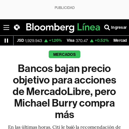
PUBLICIDAD
Ingresar
+1.26%
Visa
+0.52%
MercadoLibre
1,929.943
370.47
1,824.2
MERCADOS
Bancos bajan precio
objetivo para acciones
de MercadoLibre, pero
Michael Burry compra
más
En las últimas horas, Citi le bajó la recomendación de