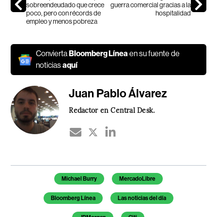
sobreendeudado que crece
guerra comercial gracias a la
poco, pero con récords de
hospitalidad
empleo y menos pobreza
Convierta
Bloomberg Línea
en su fuente de
noticias
aquí
Juan Pablo Álvarez
Redactor en Central Desk.
Temas de este artículo
Michael Burry
MercadoLibre
Bloomberg Línea
Las noticias del día