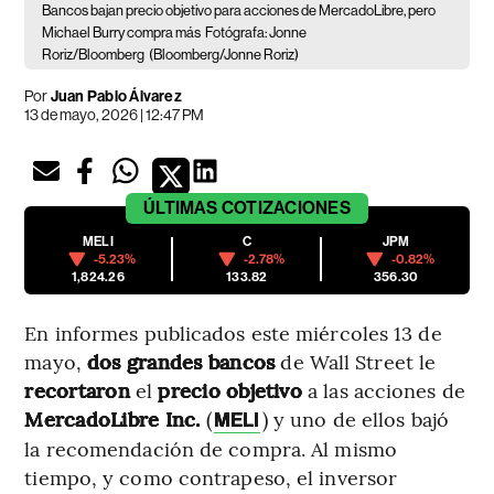
Bancos bajan precio objetivo para acciones de MercadoLibre, pero
Michael Burry compra más
Fotógrafa: Jonne
Roriz/Bloomberg
(Bloomberg/Jonne Roriz)
Por
Juan Pablo Álvarez
13 de mayo, 2026 | 12:47 PM
ÚLTIMAS
COTIZACIONES
MELI
C
JPM
-5.23%
-2.78%
-0.82%
1,824.26
133.82
356.30
En informes publicados este miércoles 13 de
mayo,
dos grandes bancos
de Wall Street le
recortaron
el
precio objetivo
a las acciones de
MercadoLibre Inc.
(
)
y uno de ellos bajó
MELI
la recomendación de compra. Al mismo
tiempo, y como contrapeso, el inversor