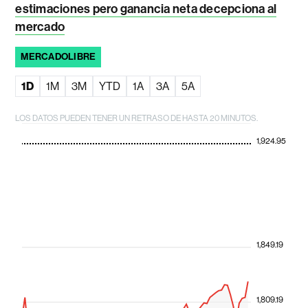
estimaciones pero ganancia neta decepciona al
mercado
MERCADOLIBRE
1D
1M
3M
YTD
1A
3A
5A
LOS DATOS PUEDEN TENER UN RETRASO DE HASTA 20 MINUTOS.
1,924.95
1,849.19
1,809.19