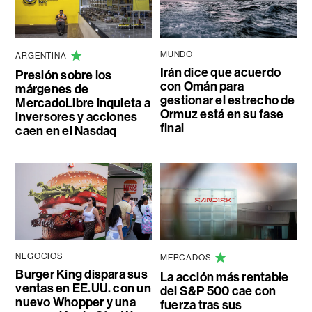
MUNDO
ARGENTINA
Irán dice que acuerdo
Presión sobre los
con Omán para
márgenes de
gestionar el estrecho de
MercadoLibre inquieta a
Ormuz está en su fase
inversores y acciones
final
caen en el Nasdaq
NEGOCIOS
MERCADOS
Burger King dispara sus
La acción más rentable
ventas en EE.UU. con un
del S&P 500 cae con
nuevo Whopper y una
fuerza tras sus