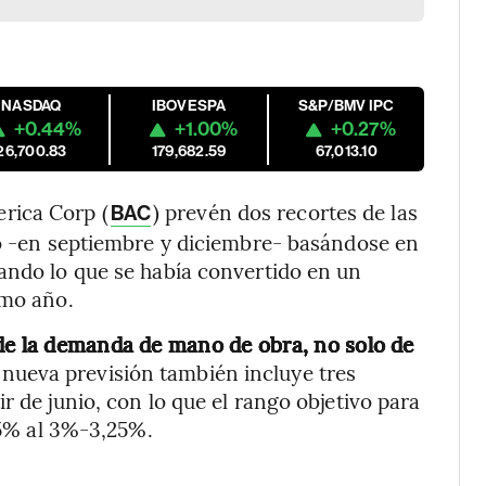
NASDAQ
IBOVESPA
S&P/BMV IPC
+0.44%
+1.00%
+0.27%
26,700.83
179,682.59
67,013.10
rica Corp (
) prevén dos recortes de las
BAC
ño -en septiembre y diciembre- basándose en
ando lo que se había convertido en un
imo año.
 de la demanda de mano de obra, no solo de
a nueva previsión también incluye tres
r de junio, con lo que el rango objetivo para
4,5% al 3%-3,25%.