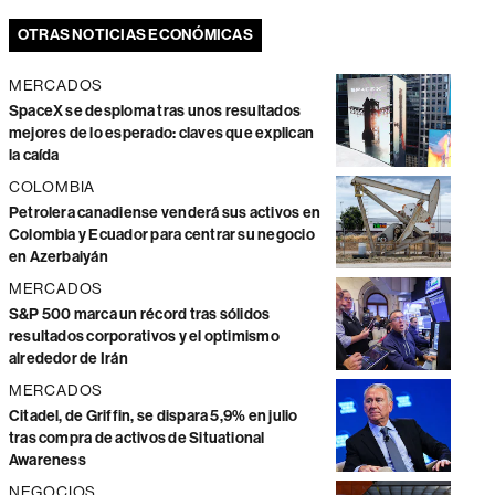
OTRAS NOTICIAS ECONÓMICAS
MERCADOS
SpaceX se desploma tras unos resultados
mejores de lo esperado: claves que explican
la caída
COLOMBIA
Petrolera canadiense venderá sus activos en
Colombia y Ecuador para centrar su negocio
en Azerbaiyán
MERCADOS
S&P 500 marca un récord tras sólidos
resultados corporativos y el optimismo
alrededor de Irán
MERCADOS
Citadel, de Griffin, se dispara 5,9% en julio
tras compra de activos de Situational
Awareness
NEGOCIOS