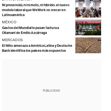
Ni presencial, ni remoto, ni híbrido: el nuevo
modelo laboral que WeWork ve crecer en
Latinoamérica
MÉXICO
Gastos del Mundial le pasan factura a
Ollamani de Emilio Azcárraga
MERCADOS
El Niño amenaza a América Latina y Deutsche
Bank identifica los países más expuestos
PUBLICIDAD