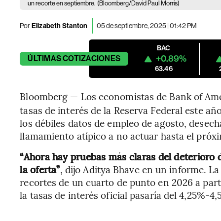
un recorte en septiembre.
(Bloomberg/David Paul Morris)
Por
Elizabeth Stanton
05 de septiembre, 2025 | 01:42 PM
BAC
+0.89%
ÚLTIMAS
COTIZACIONES
63.46
Bloomberg — Los economistas de Bank of Ame
tasas de interés de la Reserva Federal este a
los débiles datos de empleo de agosto, desech
llamamiento atípico a no actuar hasta el próx
“Ahora hay pruebas más claras del deterioro
la oferta”
, dijo Aditya Bhave en un informe. L
recortes de un cuarto de punto en 2026 a parti
la tasas de interés oficial pasaría del 4,25%-