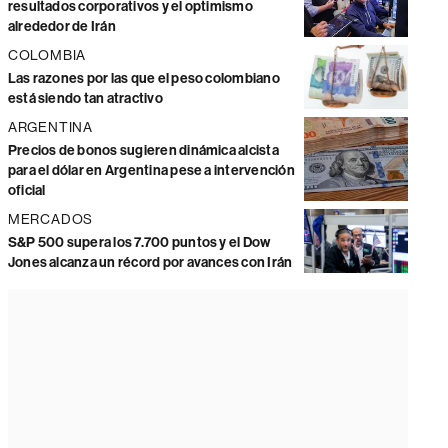
resultados corporativos y el optimismo
alrededor de Irán
COLOMBIA
Las razones por las que el peso colombiano
está siendo tan atractivo
ARGENTINA
Precios de bonos sugieren dinámica alcista
para el dólar en Argentina pese a intervención
oficial
MERCADOS
S&P 500 supera los 7.700 puntos y el Dow
Jones alcanza un récord por avances con Irán