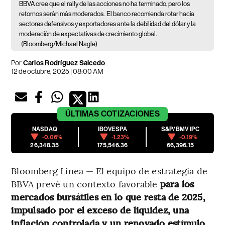
BBVA cree que el rally de las acciones no ha terminado, pero los
retornos serán más moderados.
El banco recomienda rotar hacia
sectores defensivos y exportadores ante la debilidad del dólar y la
moderación de expectativas de crecimiento global.
(Bloomberg/Michael Nagle)
Por
Carlos Rodríguez Salcedo
12 de octubre, 2025 | 08:00 AM
ÚLTIMAS
COTIZACIONES
NASDAQ
IBOVESPA
S&P/BMV IPC
-0.06%
-1.23%
-0.19%
26,348.35
175,546.36
66,396.15
Bloomberg Línea — El equipo de estrategia de
BBVA prevé un contexto favorable
para los
mercados bursátiles en lo que resta de 2025,
impulsado por el exceso de liquidez, una
inflación controlada y un renovado estímulo