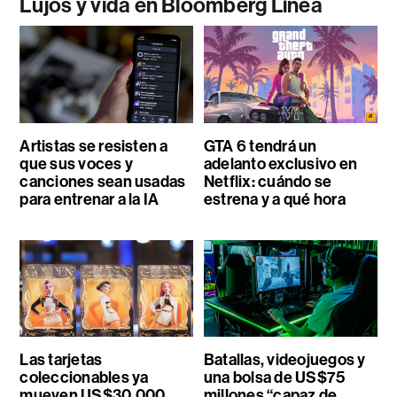
Lujos y vida en Bloomberg Línea
Artistas se resisten a
GTA 6 tendrá un
que sus voces y
adelanto exclusivo en
canciones sean usadas
Netflix: cuándo se
para entrenar a la IA
estrena y a qué hora
Las tarjetas
Batallas, videojuegos y
coleccionables ya
una bolsa de US$75
mueven US$30.000
millones “capaz de