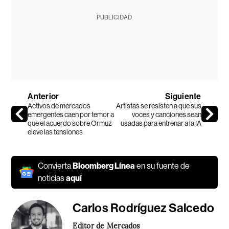
PUBLICIDAD
Anterior
Siguiente
Activos de mercados
Artistas se resisten a que sus
emergentes caen por temor a
voces y canciones sean
que el acuerdo sobre Ormuz
usadas para entrenar a la IA
eleve las tensiones
Convierta
Bloomberg Línea
en su fuente de
noticias
aquí
Carlos Rodríguez Salcedo
Editor de Mercados