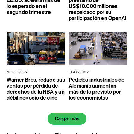
EE.UU. acelera más de
préstamo de
lo esperado en el
US$10.000 millones
segundo trimestre
respaldado por su
participación en OpenAI
NEGOCIOS
ECONOMÍA
Warner Bros. reduce sus
Pedidos industriales de
ventas por pérdida de
Alemania aumentan
derechos de la NBA y un
más de lo previsto por
débil negocio de cine
los economistas
Cargar más