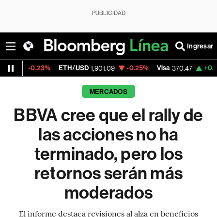
PUBLICIDAD
Ingresar
ETH/USD
-0.25%
Visa
+0.52%
MercadoLi
1,901.09
370.47
MERCADOS
BBVA cree que el rally de
las acciones no ha
terminado, pero los
retornos serán más
moderados
El informe destaca revisiones al alza en beneficios