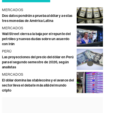
MERCADOS
Dos datos pondrán a prueba al dólar y a estas
tres monedas de América Latina
MERCADOS
Wall Street cierra a la baja por el repunte del
petróleo y nuevas dudas sobre un acuerdo
con Irán
PERÚ
Las proyecciones del precio del dólar en Perú
para el segundo semestre de 2026, según
analistas
MERCADOS
El dólar domina las stablecoins y el avance del
sector lleva el debate más allá del mundo
cripto