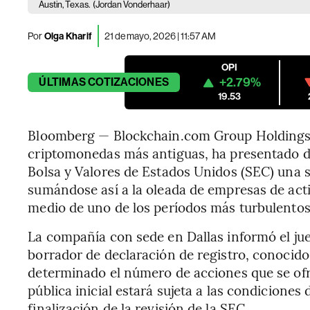
Austin, Texas.
(Jordan Vonderhaar)
Por
Olga Kharif
21 de mayo, 2026 | 11:57 AM
OPI
+2.79%
ÚLTIMAS
COTIZACIONES
19.53
Bloomberg — Blockchain.com Group Holdings I
criptomonedas más antiguas, ha presentado d
Bolsa y Valores de Estados Unidos (SEC) una so
sumándose así a la oleada de empresas de activ
medio de uno de los períodos más turbulentos 
La compañía con sede en Dallas informó el j
borrador de declaración de registro, conocido
determinado el número de acciones que se ofre
pública inicial estará sujeta a las condiciones
finalización de la revisión de la SEC.