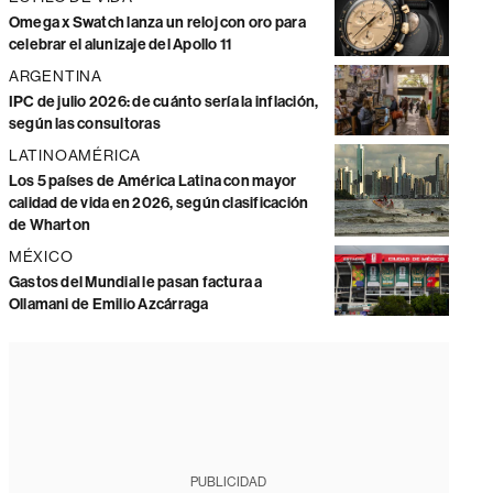
Omega x Swatch lanza un reloj con oro para
celebrar el alunizaje del Apollo 11
ARGENTINA
IPC de julio 2026: de cuánto sería la inflación,
según las consultoras
LATINOAMÉRICA
Los 5 países de América Latina con mayor
calidad de vida en 2026, según clasificación
de Wharton
MÉXICO
Gastos del Mundial le pasan factura a
Ollamani de Emilio Azcárraga
PUBLICIDAD