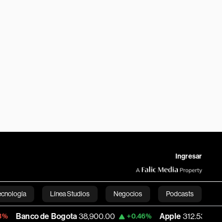
Ingresar
ecnología
Línea Studios
Negocios
Podcasts
de Bogota
38,900.00
Apple
312.53
USD
+0.46%
+0.51%
English