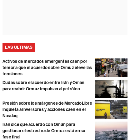
LAS ÚLTIMAS
Activos de mercados emergentes caen por
temor a que el acuerdo sobre Ormuz eleve las
tensiones
Dudas sobre el acuerdo entre Irán y Omán
para reabrir Ormuz impulsan al petróleo
Presión sobre los márgenes de MercadoLibre
inquieta a inversores y acciones caen en el
Nasdaq
Irán dice que acuerdo con Omán para
gestionar el estrecho de Ormuz está en su
fase final