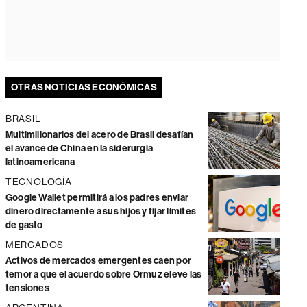
OTRAS NOTICIAS ECONÓMICAS
BRASIL
Multimillonarios del acero de Brasil desafían
el avance de China en la siderurgia
latinoamericana
TECNOLOGÍA
Google Wallet permitirá a los padres enviar
dinero directamente a sus hijos y fijar límites
de gasto
MERCADOS
Activos de mercados emergentes caen por
temor a que el acuerdo sobre Ormuz eleve las
tensiones