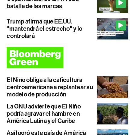
batalla de las marcas
Trump afirma que EE.UU.
"mantendrá el estrecho" y lo
controlará
El Niño obliga a la caficultura
centroamericana a replantear su
modelo de producción
La ONU advierte que El Niño
podría agravar el hambre en
América Latina y el Caribe
Así logró este país de América