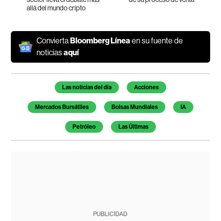
allá del mundo cripto
Convierta
Bloomberg Línea
en su fuente de
noticias
aquí
Temas de este artículo
Las noticias del día
Acciones
Mercados Bursátiles
Bolsas Mundiales
IA
Petróleo
Las Últimas
PUBLICIDAD