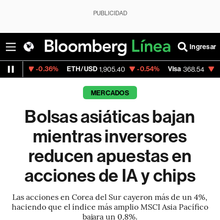
PUBLICIDAD
Ingresar
6%
ETH/USD
-0.54%
Visa
-0.28%
Mercado
1,905.40
368.54
MERCADOS
Bolsas asiáticas bajan
mientras inversores
reducen apuestas en
acciones de IA y chips
Las acciones en Corea del Sur cayeron más de un 4%,
haciendo que el índice más amplio MSCI Asia Pacífico
bajara un 0,8%.