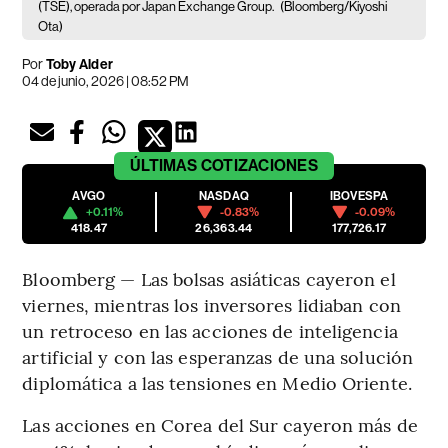
(TSE), operada por Japan Exchange Group.
(Bloomberg/Kiyoshi
Ota)
Por
Toby Alder
04 de junio, 2026 | 08:52 PM
ÚLTIMAS
COTIZACIONES
AVGO
NASDAQ
IBOVESPA
+0.11%
-0.83%
-0.09%
418.47
26,363.44
177,726.17
Bloomberg — Las bolsas asiáticas cayeron el
viernes, mientras los inversores lidiaban con
un retroceso en las acciones de inteligencia
artificial y con las esperanzas de una solución
diplomática a las tensiones en Medio Oriente.
Las acciones en Corea del Sur cayeron más de