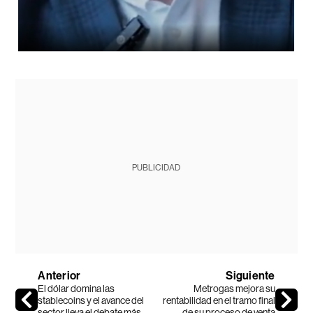
PUBLICIDAD
Anterior
Siguiente
El dólar domina las
Metrogas mejora su
stablecoins y el avance del
rentabilidad en el tramo final
sector lleva el debate más
de su proceso de venta