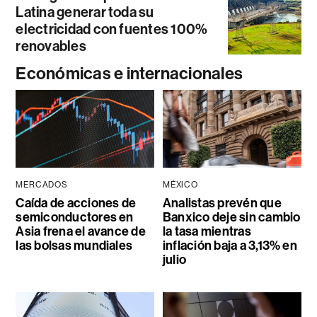
Latina generar toda su
electricidad con fuentes 100%
renovables
Económicas e internacionales
MERCADOS
MÉXICO
Caída de acciones de
Analistas prevén que
semiconductores en
Banxico deje sin cambio
Asia frena el avance de
la tasa mientras
las bolsas mundiales
inflación baja a 3,13% en
julio