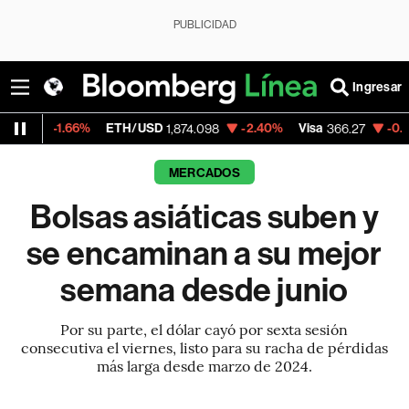
PUBLICIDAD
Ingresar
%
ETH/USD
-2.40%
Visa
-0.67%
Mercado
1,874.098
366.27
MERCADOS
Bolsas asiáticas suben y
se encaminan a su mejor
semana desde junio
Por su parte, el dólar cayó por sexta sesión
consecutiva el viernes, listo para su racha de pérdidas
más larga desde marzo de 2024.