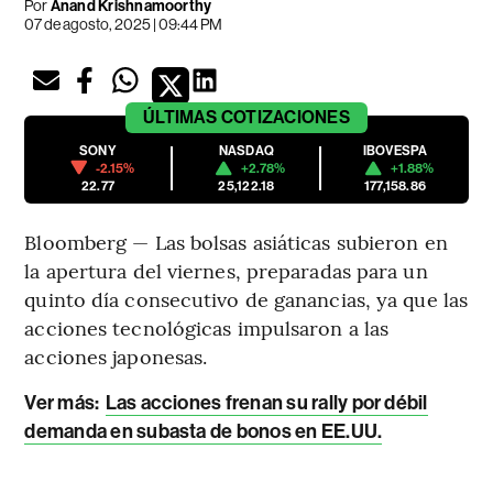
Por
Anand Krishnamoorthy
07 de agosto, 2025 | 09:44 PM
ÚLTIMAS
COTIZACIONES
SONY
NASDAQ
IBOVESPA
-2.15%
+2.78%
+1.88%
22.77
25,122.18
177,158.86
Bloomberg — Las bolsas asiáticas subieron en
la apertura del viernes, preparadas para un
quinto día consecutivo de ganancias, ya que las
acciones tecnológicas impulsaron a las
acciones japonesas.
Ver más
:
Las acciones frenan su rally por débil
demanda en subasta de bonos en EE.UU.