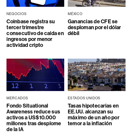
NEGOCIOS
MÉXICO
Coinbase registra su
Ganancias de CFE se
tercer trimestre
desploman por el dólar
consecutivo de caída en
débil
ingresos por menor
actividad cripto
MERCADOS
ESTADOS UNIDOS
Fondo Situational
Tasas hipotecarias en
Awareness reduce sus
EE.UU. alcanzan su
activos a US$10.000
máximo de un año por
millones tras desplome
temor a la inflación
de la IA