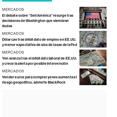
MERCADOS
El debate sobre “Sell América” resurge tras
decisiones de Washington que siembran
dudas
MERCADOS
Dólar cae tras débil dato de empleo en EE.UU.
y menor expectativa de alza de tasas de la Fed
MERCADOS
Yen avanza tras el débil dato laboral de EE.UU.
y crece la alerta por posible intervención
MERCADOS
Vender euros para comprar yenes aumenta el
riesgo geopolítico, advierte BlackRock