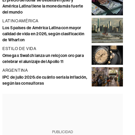
El precio del dólar se debilita en julio y
América Latina tiene la moneda más fuerte
del mundo
LATINOAMÉRICA
Los 5 países de América Latina con mayor
calidad de vida en 2026, según clasificación
de Wharton
ESTILO DE VIDA
Omega x Swatch lanza un reloj con oro para
celebrar el alunizaje del Apollo 11
ARGENTINA
IPC de julio 2026: de cuánto sería la inflación,
según las consultoras
PUBLICIDAD