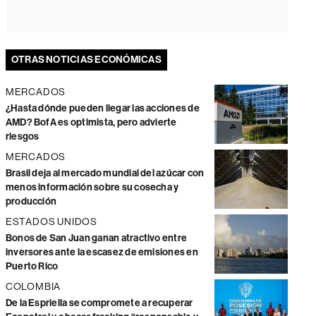
OTRAS NOTICIAS ECONÓMICAS
MERCADOS
¿Hasta dónde pueden llegar las acciones de
AMD? BofA es optimista, pero advierte
riesgos
MERCADOS
Brasil deja al mercado mundial del azúcar con
menos información sobre su cosecha y
producción
ESTADOS UNIDOS
Bonos de San Juan ganan atractivo entre
inversores ante la escasez de emisiones en
Puerto Rico
COLOMBIA
De la Espriella se compromete a recuperar