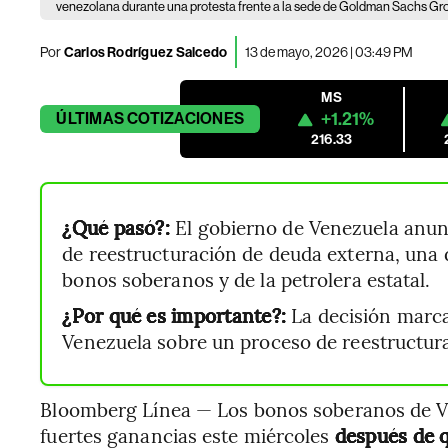
venezolana durante una protesta frente a la sede de Goldman Sachs Gro
Por
Carlos Rodríguez Salcedo
13 de mayo, 2026 | 03:49 PM
MS
+1.21%
ÚLTIMAS
COTIZACIONES
216.33
¿Qué pasó?:
El gobierno de Venezuela anun
de reestructuración de deuda externa, una d
bonos soberanos y de la petrolera estatal.
¿Por qué es importante?:
La decisión marca
Venezuela sobre un proceso de reestructura
Bloomberg Línea — Los bonos soberanos de Ve
fuertes ganancias este miércoles
después de q