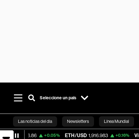
Seleccione un país
Las noticias del día
Newsletters
Línea Mundial
.86
ETH/USD
1,916.983
Visa
362.50
+0.05%
+0.16%
-
Bloomberg 