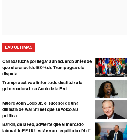
LAS ÚLTIMAS
Canadá lucha por llegar a un acuerdo antes de
que el arancel del 50% de Trump agrave la
disputa
Trump reactiva el intento de destituir a la
gobernadora Lisa Cook de la Fed
Muere John Loeb Jr., el sucesor de una
dinastía de Wall Street que se volcó a la
política
Barkin, de la Fed, advierte que el mercado
laboral de EE.UU. está en un “equilibrio débil”