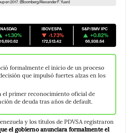
up en 2017.
(Bloomberg/Alexander F. Yuan)
NASDAQ
IBOVESPA
S&P/BMV IPC
+1.30%
-1.73%
+0.82%
26,690.62
172,513.42
66,938.64
ció formalmente el inicio de un proceso
ecisión que impulsó fuertes alzas en los
 el primer reconocimiento oficial de
ción de deuda tras años de default.
nezuela y los títulos de PDVSA registraron
ue el gobierno anunciara formalmente el