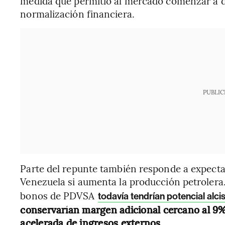
medida que permitió al mercado comenzar a 
normalización financiera.
PUBLIC
Parte del repunte también responde a expectat
Venezuela si aumenta la producción petrolera
bonos de PDVSA
todavía tendrían potencial alci
conservarían margen adicional cercano al 9%
acelerada de ingresos externos
.