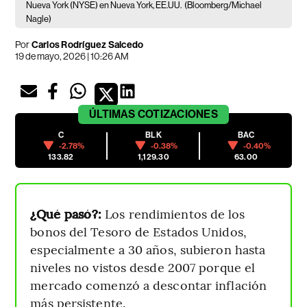
Nueva York (NYSE) en Nueva York, EE.UU.
(Bloomberg/Michael
Nagle)
Por
Carlos Rodríguez Salcedo
19 de mayo, 2026 | 10:26 AM
ÚLTIMAS
COTIZACIONES
C
BLK
BAC
-2.78%
-0.38%
-0.40%
133.82
1,129.30
63.00
¿Qué pasó?:
Los rendimientos de los
bonos del Tesoro de Estados Unidos,
especialmente a 30 años, subieron hasta
niveles no vistos desde 2007 porque el
mercado comenzó a descontar inflación
más persistente.