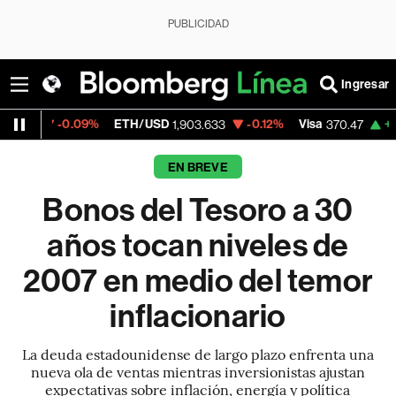
PUBLICIDAD
Ingresar
9%
ETH/USD
-0.12%
Visa
+0.52%
Mercad
1,903.633
370.47
EN BREVE
Bonos del Tesoro a 30
años tocan niveles de
2007 en medio del temor
inflacionario
La deuda estadounidense de largo plazo enfrenta una
nueva ola de ventas mientras inversionistas ajustan
expectativas sobre inflación, energía y política