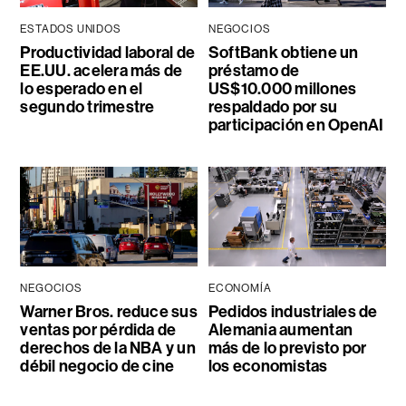
ESTADOS UNIDOS
NEGOCIOS
Productividad laboral de
SoftBank obtiene un
EE.UU. acelera más de
préstamo de
lo esperado en el
US$10.000 millones
segundo trimestre
respaldado por su
participación en OpenAI
NEGOCIOS
ECONOMÍA
Warner Bros. reduce sus
Pedidos industriales de
ventas por pérdida de
Alemania aumentan
derechos de la NBA y un
más de lo previsto por
débil negocio de cine
los economistas