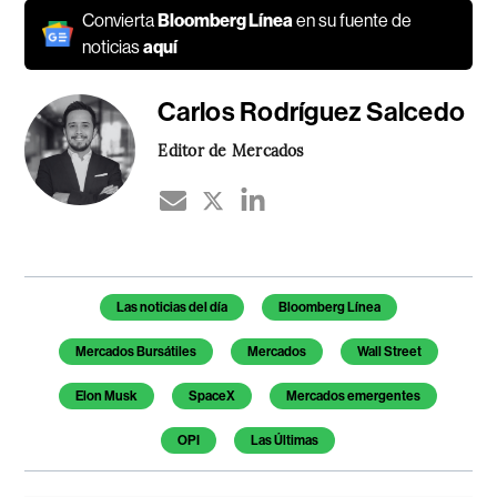
Convierta
Bloomberg Línea
en su fuente de
noticias
aquí
Carlos Rodríguez Salcedo
Editor de Mercados
Temas de este artículo
Las noticias del día
Bloomberg Línea
Mercados Bursátiles
Mercados
Wall Street
Elon Musk
SpaceX
Mercados emergentes
OPI
Las Últimas