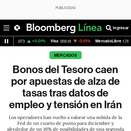
PUBLICIDAD
Ingresar
+0.01%
Visa
-0.10%
MercadoLibre
-7.3
73
368.18
1,784.07
MERCADOS
Bonos del Tesoro caen
por apuestas de alza de
tasas tras datos de
empleo y tensión en Irán
Los operadores han vuelto a valorar una subida de la
Fed de un cuarto de punto para diciembre y
alrededor de un 16% de posibilidades de una segunda