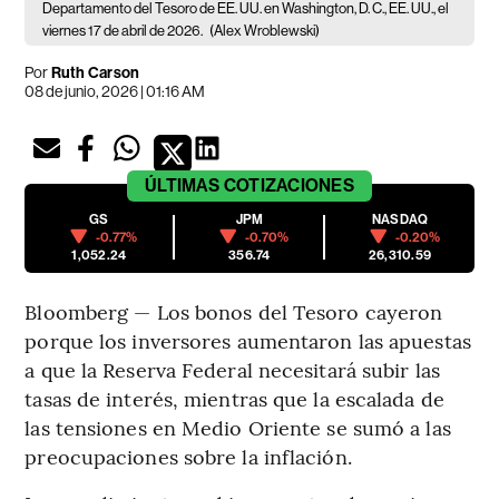
Departamento del Tesoro de EE. UU. en Washington, D. C., EE. UU., el
viernes 17 de abril de 2026.
(Alex Wroblewski)
Por
Ruth Carson
08 de junio, 2026 | 01:16 AM
ÚLTIMAS
COTIZACIONES
GS
JPM
NASDAQ
-0.77%
-0.70%
-0.20%
1,052.24
356.74
26,310.59
Bloomberg — Los bonos del Tesoro cayeron
porque los inversores aumentaron las apuestas
a que la Reserva Federal necesitará subir las
tasas de interés, mientras que la escalada de
las tensiones en Medio Oriente se sumó a las
preocupaciones sobre la inflación.