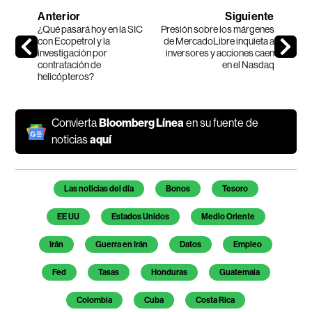
Anterior
Siguiente
¿Qué pasará hoy en la SIC
Presión sobre los márgenes
con Ecopetrol y la
de MercadoLibre inquieta a
investigación por
inversores y acciones caen
contratación de
en el Nasdaq
helicópteros?
Convierta
Bloomberg Línea
en su fuente de
noticias
aquí
Temas de este artículo
Las noticias del día
Bonos
Tesoro
EE UU
Estados Unidos
Medio Oriente
Irán
Guerra en Irán
Datos
Empleo
Fed
Tasas
Honduras
Guatemala
Colombia
Cuba
Costa Rica