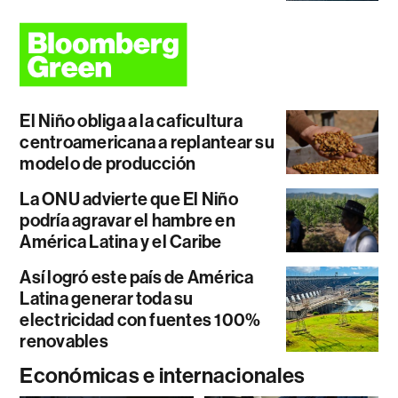
El Niño obliga a la caficultura
centroamericana a replantear su
modelo de producción
La ONU advierte que El Niño
podría agravar el hambre en
América Latina y el Caribe
Así logró este país de América
Latina generar toda su
electricidad con fuentes 100%
renovables
Económicas e internacionales