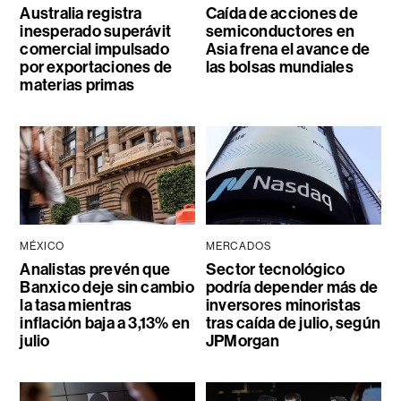
Australia registra
Caída de acciones de
inesperado superávit
semiconductores en
comercial impulsado
Asia frena el avance de
por exportaciones de
las bolsas mundiales
materias primas
MÉXICO
MERCADOS
Analistas prevén que
Sector tecnológico
Banxico deje sin cambio
podría depender más de
la tasa mientras
inversores minoristas
inflación baja a 3,13% en
tras caída de julio, según
julio
JPMorgan