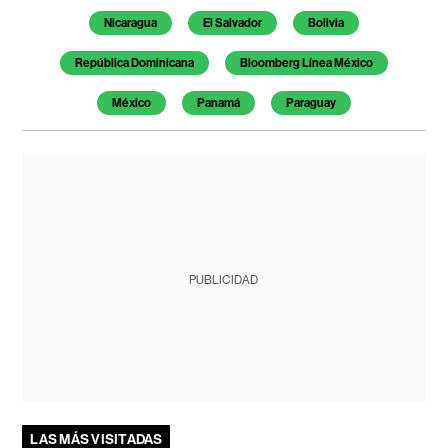
Nicaragua
El Salvador
Bolivia
República Dominicana
Bloomberg Línea México
México
Panamá
Paraguay
PUBLICIDAD
LAS MÁS VISITADAS